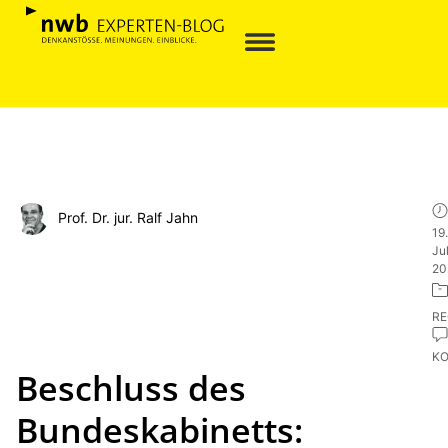
Prof. Dr. jur. Ralf Jahn
19.
Jul
20
R
K
Beschluss des
Bundeskabinetts: