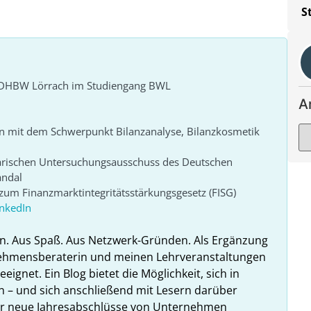
S
r DHBW Lörrach im Studiengang BWL
A
n mit dem Schwerpunkt Bilanzanalyse, Bilanzkosmetik
arischen Untersuchungsausschuss des Deutschen
andal
um Finanzmarktintegritätsstärkungsgesetz (FISG)
inkedIn
n. Aus Spaß. Aus Netzwerk-Gründen. Als Ergänzung
nehmensberaterin und meinen Lehrveranstaltungen
ignet. Ein Blog bietet die Möglichkeit, sich in
n – und sich anschließend mit Lesern darüber
hr neue Jahresabschlüsse von Unternehmen