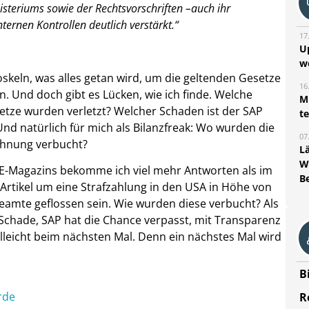
steriums sowie der Rechtsvorschriften –auch ihr
rnen Kontrollen deutlich verstärkt.“
17
U
w
loskeln, was alles getan wird, um die geltenden Gesetze
16
 Und doch gibt es Lücken, wie ich finde. Welche
Mi
tze wurden verletzt? Welcher Schaden ist der SAP
t
nd natürlich für mich als Bilanzfreak: Wo wurden die
07
chnung verbucht?
L
W
NCE-Magazins bekomme ich viel mehr Antworten als im
B
-Artikel um eine Strafzahlung in den USA in Höhe von
Beamte geflossen sein. Wie wurden diese verbucht? Als
 Schade, SAP hat die Chance verpasst, mit Transparenz
ielleicht beim nächsten Mal. Denn ein nächstes Mal wird
B
rde
R