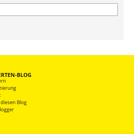
ERTEN-BLOG
ern
zierung
t
 diesen Blog
Blogger