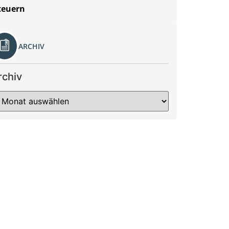
teuern
ARCHIV
rchiv