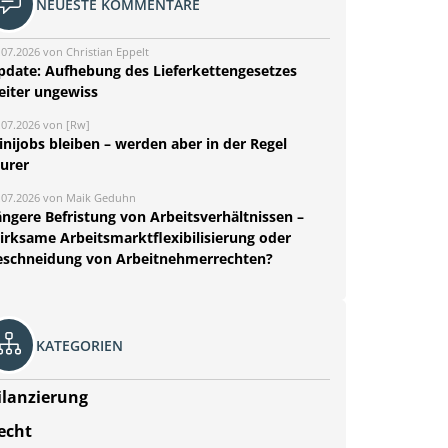
NEUESTE KOMMENTARE
.07.2026 von Christian Eppelt
pdate: Aufhebung des Lieferkettengesetzes
eiter ungewiss
.07.2026 von [Rw]
nijobs bleiben – werden aber in der Regel
eurer
.07.2026 von Maik Geduhn
ängere Befristung von Arbeitsverhältnissen –
irksame Arbeitsmarktflexibilisierung oder
eschneidung von Arbeitnehmerrechten?
KATEGORIEN
ilanzierung
echt