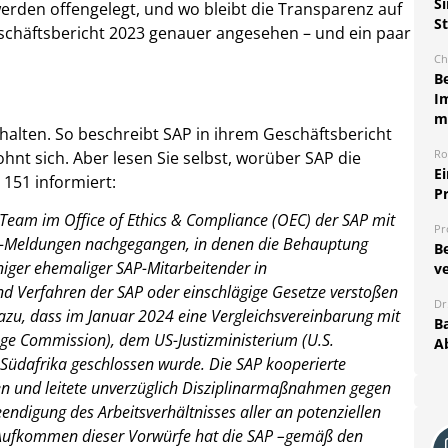
S
werden offengelegt, und wo bleibt die Transparenz auf
S
eschäftsbericht 2023 genauer angesehen – und ein paar
Ch
B
I
m
lten. So beschreibt SAP in ihrem Geschäftsbericht
Ro
lohnt sich. Aber lesen Sie selbst, worüber SAP die
E
 151 informiert:
P
-Team im Office of Ethics & Compliance (OEC) der SAP mit
Pr
er-Meldungen nachgegangen, in denen die Behauptung
B
niger ehemaliger SAP-Mitarbeitender in
ve
und Verfahren der SAP oder einschlägige Gesetze verstoßen
Dr
azu, dass im Januar 2024 eine Vergleichsvereinbarung mit
Ba
nge Commission), dem US-Justizministerium (U.S.
A
 Südafrika geschlossen wurde. Die SAP kooperierte
en und leitete unverzüglich Disziplinarmaßnahmen gegen
eendigung des Arbeitsverhältnisses aller an potenziellen
m Aufkommen dieser Vorwürfe hat die SAP –gemäß den