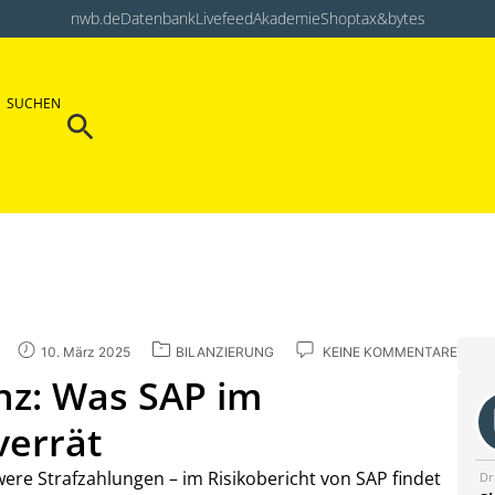
nwb.de
Datenbank
Livefeed
Akademie
Shop
tax&bytes
Search Button
SUCHEN
Search
for:
10. März 2025
BILANZIERUNG
KEINE KOMMENTARE
nz: Was SAP im
verrät
re Strafzahlungen – im Risikobericht von SAP findet
Dr