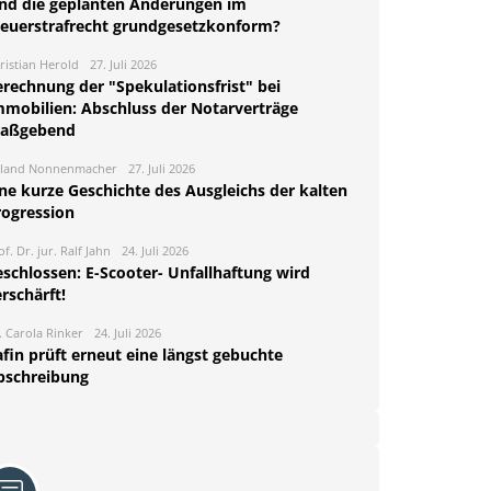
ind die geplanten Änderungen im
teuerstrafrecht grundgesetzkonform?
ristian Herold
27. Juli 2026
erechnung der "Spekulationsfrist" bei
mmobilien: Abschluss der Notarverträge
aßgebend
land Nonnenmacher
27. Juli 2026
ine kurze Geschichte des Ausgleichs der kalten
rogression
of. Dr. jur. Ralf Jahn
24. Juli 2026
eschlossen: E-Scooter- Unfallhaftung wird
rschärft!
. Carola Rinker
24. Juli 2026
fin prüft erneut eine längst gebuchte
bschreibung