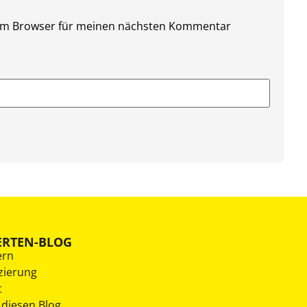
sem Browser für meinen nächsten Kommentar
ERTEN-BLOG
ern
zierung
t
 diesen Blog