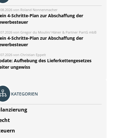
.08.2026 von Roland Nonnenmacher
ein 4-Schritte-Plan zur Abschaffung der
ewerbesteuer
.07.2026 von Gregor du Moulin/ Häner & Partner PartG mbB
ein 4-Schritte-Plan zur Abschaffung der
ewerbesteuer
.07.2026 von Christian Eppelt
pdate: Aufhebung des Lieferkettengesetzes
eiter ungewiss
KATEGORIEN
ilanzierung
echt
teuern