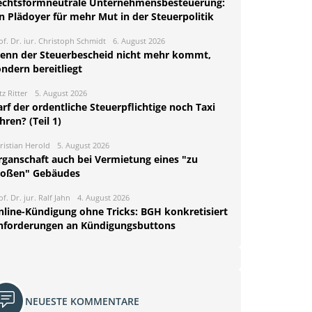
echtsformneutrale Unternehmensbesteuerung:
n Plädoyer für mehr Mut in der Steuerpolitik
of. Dr. iur. Christoph Schmidt
6. August 2026
enn der Steuerbescheid nicht mehr kommt,
ndern bereitliegt
tz Ritter
5. August 2026
rf der ordentliche Steuerpflichtige noch Taxi
hren? (Teil 1)
ristian Herold
5. August 2026
rganschaft auch bei Vermietung eines "zu
roßen" Gebäudes
of. Dr. jur. Ralf Jahn
4. August 2026
nline-Kündigung ohne Tricks: BGH konkretisiert
nforderungen an Kündigungsbuttons
NEUESTE KOMMENTARE