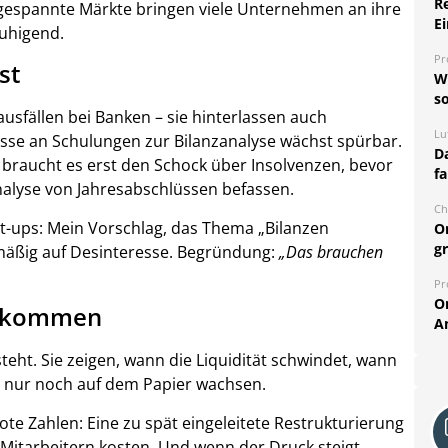
R
gespannte Märkte bringen viele Unternehmen an ihre
Ei
ruhigend.
Pr
st
W
so
usfällen bei Banken – sie hinterlassen auch
Lu
resse an Schulungen zur Bilanzanalyse wächst spürbar.
Da
t braucht es erst den Schock über Insolvenzen, bevor
fa
alyse von Jahresabschlüssen befassen.
Ch
rt-ups: Mein Vorschlag, das Thema „Bilanzen
O
g
mäßig auf Desinteresse. Begründung:
„Das brauchen
Pr
O
en kommen
A
eht. Sie zeigen, wann die Liquidität schwindet, wann
e nur noch auf dem Papier wachsen.
rote Zahlen: Eine zu spät eingeleitete Restrukturierung
itarbeitern kosten. Und wenn der Druck steigt,