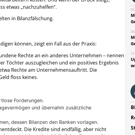
ss etwas „nachzuhelfen“.
01
M
lten in Bilanzfälschung.
G
30
M
igen können, zeigt ein Fall aus der Praxis:
G
17
undene Rechte an ein anderes Unternehmen – nennen
U
der Töchter auszugleichen und ein positives Ergebnis
w
– etwa Rechte am Unternehmensauftritt. Die
eld floss keines.
tlose Forderungen.
B
lagevermögen und übernahm zusätzliche
R
hmen, dessen Bilanzen den Banken vorlagen.
S
ntdeckt. Die Kredite sind endfällig, aber nicht