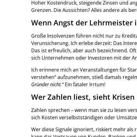
Hoher Kostendruck, steigende Zinsen und an
Grenzen. Die Aussichten? Alles andere als be
Wenn Angst der Lehrmeister i
Große Insolvenzen führen nicht nur zu Kredita
Verunsicherung. Ich erlebe derzeit: Das Inte
Das ist erfreulich, aber auch bezeichnend. Of
sich Unternehmen oder Investoren mit der An
Ich erinnere mich an Veranstaltungen für Sta
verstehen“ aufzunehmen, stieß damals regel
Gründer nicht.“
Ein fataler Irrtum!
Wer Zahlen liest, sieht Kris
Zahlen sprechen – wenn man sie zu lesen verst
sich Kosten verselbstständigen oder Umsätz
Wer diese Signale ignoriert, riskiert mehr als 
kann das Vertrauen von Kunden, Banken und M