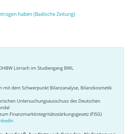
betrogen haben (Badische Zeitung)
r DHBW Lörrach im Studiengang BWL
n mit dem Schwerpunkt Bilanzanalyse, Bilanzkosmetik
arischen Untersuchungsausschuss des Deutschen
andal
um Finanzmarktintegritätsstärkungsgesetz (FISG)
inkedIn