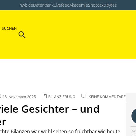
nwb.de
Datenbank
Livefeed
Akademie
Shop
tax&bytes
Search Button
SUCHEN
Search
for:
18. November 2025
BILANZIERUNG
KEINE KOMMENTARE
iele Gesichter – und
er
te Bilanzen war wohl selten so fruchtbar wie heute.
Gr