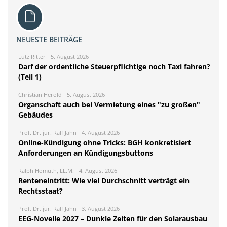
NEUESTE BEITRÄGE
Lutz Ritter
5. August 2026
Darf der ordentliche Steuerpflichtige noch Taxi fahren?
(Teil 1)
Christian Herold
5. August 2026
Organschaft auch bei Vermietung eines "zu großen"
Gebäudes
Prof. Dr. jur. Ralf Jahn
4. August 2026
Online-Kündigung ohne Tricks: BGH konkretisiert
Anforderungen an Kündigungsbuttons
Ralph Homuth, LL.M.
4. August 2026
Renteneintritt: Wie viel Durchschnitt verträgt ein
Rechtsstaat?
Prof. Dr. jur. Ralf Jahn
3. August 2026
EEG-Novelle 2027 – Dunkle Zeiten für den Solarausbau