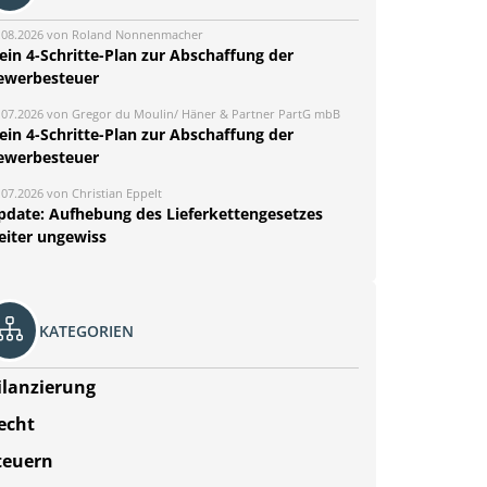
.08.2026 von Roland Nonnenmacher
ein 4-Schritte-Plan zur Abschaffung der
ewerbesteuer
.07.2026 von Gregor du Moulin/ Häner & Partner PartG mbB
ein 4-Schritte-Plan zur Abschaffung der
ewerbesteuer
.07.2026 von Christian Eppelt
pdate: Aufhebung des Lieferkettengesetzes
eiter ungewiss
KATEGORIEN
ilanzierung
echt
teuern