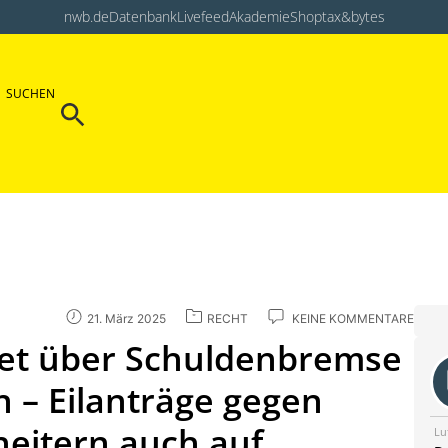
nwb.de
Datenbank
Livefeed
Akademie
Shop
tax&bytes
Search Button
SUCHEN
Search
for:
21. März 2025
RECHT
KEINE KOMMENTARE
det über Schuldenbremse
– Eilanträge gegen
heitern auch auf
Lu