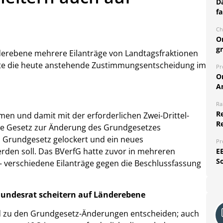
Da
fa
Ch
O
g
derebene mehrere Eilanträge von Landtagsfraktionen
inute die heute anstehende Zustimmungsentscheidung im
Pr
O
A
Ra
Re
en und damit mit der erforderlichen Zwei-Drittel-
R
te Gesetz zur Änderung des Grundgesetzes
 Grundgesetz gelockert und ein neues
Pr
rden soll. Das BVerfG hatte zuvor in mehreren
E
S
 – verschiedene Eilanträge gegen die Beschlussfassung
Bundesrat scheitern auf Länderebene
nd zu den Grundgesetz-Änderungen entscheiden; auch