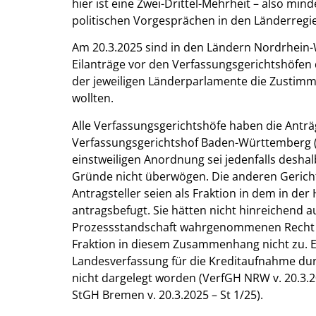
hier ist eine Zwei-Drittel-Mehrheit – also min
politischen Vorgesprächen in den Länderregie
Am 20.3.2025 sind in den Ländern Nordrhei
Eilanträge vor den Verfassungsgerichtshöfen 
der jeweiligen Länderparlamente die Zustimmu
wollten.
Alle Verfassungsgerichtshöfe haben die Anträ
Verfassungsgerichtshof Baden-Württemberg (1
einstweiligen Anordnung sei jedenfalls deshal
Gründe nicht überwögen. Die anderen Gericht
Antragsteller seien als Fraktion in dem in de
antragsbefugt. Sie hätten nicht hinreichend au
Prozessstandschaft wahrgenommenen Recht ver
Fraktion in diesem Zusammenhang nicht zu. E
Landesverfassung für die Kreditaufnahme du
nicht dargelegt worden (VerfGH NRW v. 20.3.20
StGH Bremen v. 20.3.2025 – St 1/25).