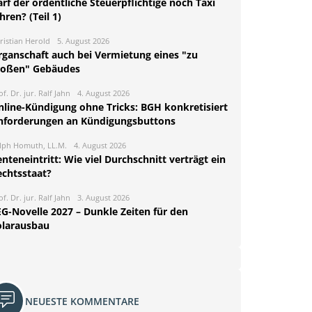
rf der ordentliche Steuerpflichtige noch Taxi
hren? (Teil 1)
ristian Herold
5. August 2026
rganschaft auch bei Vermietung eines "zu
roßen" Gebäudes
of. Dr. jur. Ralf Jahn
4. August 2026
nline-Kündigung ohne Tricks: BGH konkretisiert
nforderungen an Kündigungsbuttons
lph Homuth, LL.M.
4. August 2026
nteneintritt: Wie viel Durchschnitt verträgt ein
echtsstaat?
of. Dr. jur. Ralf Jahn
3. August 2026
EG-Novelle 2027 – Dunkle Zeiten für den
olarausbau
NEUESTE KOMMENTARE