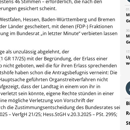
destens 46 Stimmen – erforderlich, die nach den
rungen gesichert scheint.
01
M
n-Westfalen, Hessen, Baden-Württemberg und Bremen
G
der Länder gescheitert, mit denen (FDP-) Fraktionen
30
ng im Bundesrat „in letzter Minute“ verbieten lassen
M
G
ge als unzulässig abgelehnt, der
17
U
 GR 17/25) mit der Begründung, der Erlass einer
w
b nicht geboten, weil die für ihren Erlass sprechenden
shöfe haben schon die Antragsbefugnis verneint: Die
r Hauptsache geführten Organstreitverfahren nicht
fgezeigt, dass der Landtag in einem von ihr in
letzt sein könnte, eigene Rechte stünden in einer
ine mögliche Verletzung von Vorschrift der
B
rch die Zustimmungsentscheidung des Bundesrates sei
R
25 – VerfgH 21/25; Hess.StGH v.20.3.2025 – PSt. 2995;
S