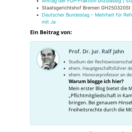
Antrag der FDP-Fraktion unzulässig | S
Staatsgerichtshof Bremen GH250320St 
Deutscher Bundestag – Mehrheit für Re
mit Ja
Ein Beitrag von:
Prof. Dr. jur. Ralf Jahn
Studium der Rechtswissenscha
ehem. Hauptgeschäftsführer d
ehem. Honorarprofessor an der
Warum blogge ich hier?
Mein erster Blog bietet die 
„Pflichtmitgliedschaft in K
bringen. Bei genauem Hins
Freiheitsrechte durch die Mö