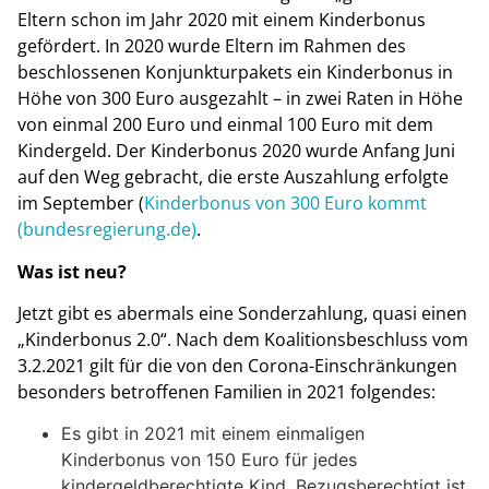
Eltern schon im Jahr 2020 mit einem Kinderbonus
gefördert. In 2020 wurde Eltern im Rahmen des
beschlossenen Konjunkturpakets ein Kinderbonus in
Höhe von 300 Euro ausgezahlt – in zwei Raten in Höhe
von einmal 200 Euro und einmal 100 Euro mit dem
Kindergeld. Der Kinderbonus 2020 wurde Anfang Juni
auf den Weg gebracht, die erste Auszahlung erfolgte
im September (
Kinderbonus von 300 Euro kommt
(bundesregierung.de)
.
Was ist neu?
Jetzt gibt es abermals eine Sonderzahlung, quasi einen
„Kinderbonus 2.0“. Nach dem Koalitionsbeschluss vom
3.2.2021 gilt für die von den Corona-Einschränkungen
besonders betroffenen Familien in 2021 folgendes:
Es gibt in 2021 mit einem einmaligen
Kinderbonus von 150 Euro für jedes
kindergeldberechtigte Kind. Bezugsberechtigt ist