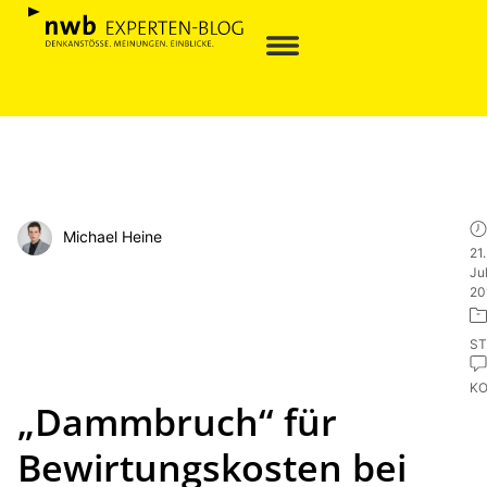
Michael Heine
21.
Jul
20
ST
K
„Dammbruch“ für
Bewirtungskosten bei