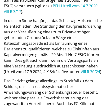
dann als Kapitaleinkünfte (gemäß § 20 Abs. 1 Nr. 7
EStG) versteuern (vgl. dazu
BFH-Urteil vom 14.7.2020,
VIII R 3/17
).
In diesem Sinne hat jüngst das Schleswig-Holsteinische
FG entschieden: Die Stundung der Kaufpreisforderung
aus der Veräußerung eines zum Privatvermögen
gehörenden Grundstücks im Wege einer
Ratenzahlungsabrede ist als Einräumung eines
Darlehens zu qualifizieren, welches zu Einkünften aus
Kapitalvermögen gemäß § 20 Abs. 1 Nr. 7 EStG führen
kann. Dies gilt auch dann, wenn die Vertragsparteien
eine Verzinsung ausdrücklich ausgeschlossen haben
(Urteil vom 17.9.2024, 4 K 34/24; Rev. unter
VIII R 30/24
).
Das Gericht gelangt allerdings im Streitfall zu dem
Schluss, dass ein rechtssystematischer
Anwendungsvorrang der Schenkungssteuer besteht,
welcher eine parallele Erwerbsbesteuerung des
zugewandten Vorteils sperrt. Auch das FG Köln hat