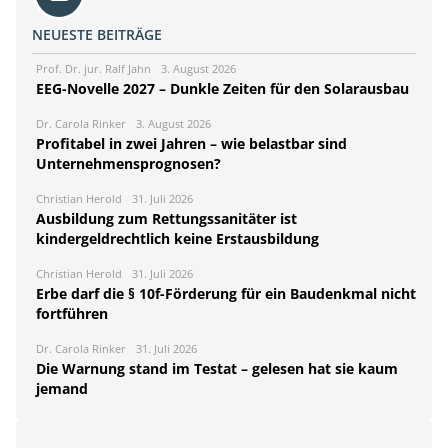
NEUESTE BEITRÄGE
Prof. Dr. jur. Ralf Jahn
3. August 2026
EEG-Novelle 2027 – Dunkle Zeiten für den Solarausbau
Dr. Carola Rinker
3. August 2026
Profitabel in zwei Jahren – wie belastbar sind
Unternehmensprognosen?
Christian Herold
31. Juli 2026
Ausbildung zum Rettungssanitäter ist
kindergeldrechtlich keine Erstausbildung
Christian Herold
31. Juli 2026
Erbe darf die § 10f-Förderung für ein Baudenkmal nicht
fortführen
Dr. Carola Rinker
31. Juli 2026
Die Warnung stand im Testat – gelesen hat sie kaum
jemand