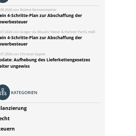
.08.2026 von Roland Nonnenmacher
ein 4-Schritte-Plan zur Abschaffung der
ewerbesteuer
.07.2026 von Gregor du Moulin/ Häner & Partner PartG mbB
ein 4-Schritte-Plan zur Abschaffung der
ewerbesteuer
.07.2026 von Christian Eppelt
pdate: Aufhebung des Lieferkettengesetzes
eiter ungewiss
KATEGORIEN
ilanzierung
echt
teuern