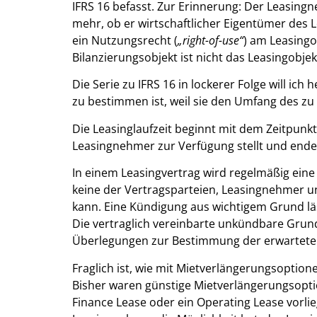
IFRS 16 befasst. Zur Erinnerung: Der Leasin
mehr, ob er wirtschaftlicher Eigentümer des Le
ein Nutzungsrecht (
„right-of-use“
) am Leasingo
Bilanzierungsobjekt ist nicht das Leasingobje
Die Serie zu IFRS 16 in lockerer Folge will ich 
zu bestimmen ist, weil sie den Umfang des z
Die Leasinglaufzeit beginnt mit dem Zeitpunk
Leasingnehmer zur Verfügung stellt und endet 
In einem Leasingvertrag wird regelmäßig ein
keine der Vertragsparteien, Leasingnehmer u
kann. Eine Kündigung aus wichtigem Grund lä
Die vertraglich vereinbarte unkündbare Grun
Überlegungen zur Bestimmung der erwarteten L
Fraglich ist, wie mit Mietverlängerungsoption
Bisher waren günstige Mietverlängerungsoptio
Finance Lease oder ein Operating Lease vorlie