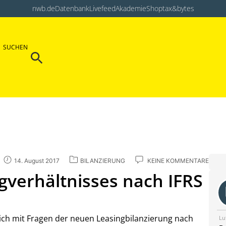
nwb.de
Datenbank
Livefeed
Akademie
Shop
tax&bytes
Search Button
SUCHEN
Search
for:
14. August 2017
BILANZIERUNG
KEINE KOMMENTARE
ngverhältnisses nach IFRS
mich mit Fragen der neuen Leasingbilanzierung nach
Lu