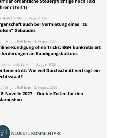
rf der ordentliche Steuerpflichtige noch Taxi
hren? (Teil 1)
ristian Herold
5. August 2026
rganschaft auch bei Vermietung eines "zu
roßen" Gebäudes
of. Dr. jur. Ralf Jahn
4. August 2026
nline-Kündigung ohne Tricks: BGH konkretisiert
nforderungen an Kündigungsbuttons
lph Homuth, LL.M.
4. August 2026
nteneintritt: Wie viel Durchschnitt verträgt ein
echtsstaat?
of. Dr. jur. Ralf Jahn
3. August 2026
EG-Novelle 2027 – Dunkle Zeiten für den
olarausbau
NEUESTE KOMMENTARE