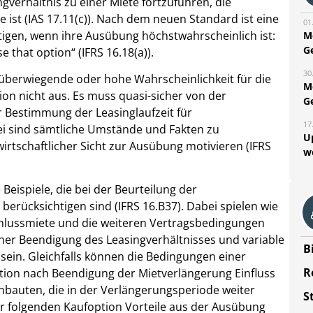
gverhältnis zu einer Miete fortzuführen, die
e ist (IAS 17.11(c)). Nach dem neuen Standard ist eine
01
igen, wenn ihre Ausübung höchstwahrscheinlich ist:
M
G
se that option“ (IFRS 16.18(a)).
30
e überwiegende oder hohe Wahrscheinlichkeit für die
M
on nicht aus. Es muss quasi-sicher von der
G
 Bestimmung der Leasinglaufzeit für
17
ei sind sämtliche Umstände und Fakten zu
U
irtschaftlicher Sicht zur Ausübung motivieren (IFRS
w
Beispiele, die bei der Beurteilung der
berücksichtigen sind (IFRS 16.B37). Dabei spielen wie
chlussmiete und die weiteren Vertragsbedingungen
einer Beendigung des Leasingverhältnisses und variable
B
ein. Gleichfalls können die Bedingungen einer
R
tion nach Beendigung der Mietverlängerung Einfluss
nbauten, die in der Verlängerungsperiode weiter
S
 folgenden Kaufoption Vorteile aus der Ausübung