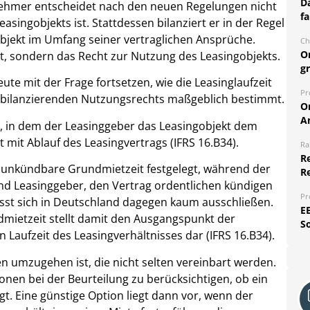
Da
gnehmer entscheidet nach den neuen Regelungen nicht
fa
asingobjekts ist. Stattdessen bilanziert er in der Regel
bjekt im Umfang seiner vertraglichen Ansprüche.
Ch
O
kt, sondern das Recht zur Nutzung des Leasingobjekts.
g
heute mit der Frage fortsetzen, wie die Leasinglaufzeit
Pr
u bilanzierenden Nutzungsrechts maßgeblich bestimmt.
O
A
t, in dem der Leasinggeber das Leasingobjekt dem
mit Ablauf des Leasingvertrags (IFRS 16.B34).
Ra
Re
e unkündbare Grundmietzeit festgelegt, während der
R
nd Leasinggeber, den Vertrag ordentlichen kündigen
Pr
sst sich in Deutschland dagegen kaum ausschließen.
E
dmietzeit stellt damit den Ausgangspunkt der
S
aufzeit des Leasingverhältnisses dar (IFRS 16.B34).
en umzugehen ist, die nicht selten vereinbart werden.
nen bei der Beurteilung zu berücksichtigen, ob ein
gt. Eine günstige Option liegt dann vor, wenn der