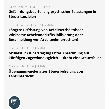
Ralph Homuth, LL.M.
8. Juli 2026
Gefährdungsbeurteilung psychischer Belastungen in
Steuerkanzleien
Prof. Dr. jur. Ralf Jahn
7. Juli 2026
Längere Befristung von Arbeitsverhältnissen –
Wirksame Arbeitsmarktflexibilisierung oder
Beschneidung von Arbeitnehmerrechten?
Christian Herold
7. Juli 2026
Grundstücksübertragung unter Anrechnung auf
künftigen Zugewinnausgleich -– droht eine Steuerfalle?
Christian Herold
6. Juli 2026
Übergangsregelung zur Steuerbefreiung von
Tanzunterricht