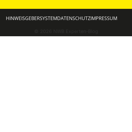
HINWEISGEBERSYSTEM
DATENSCHUTZ
IMPRESSUM
©
2026
NWB Experten-Blog