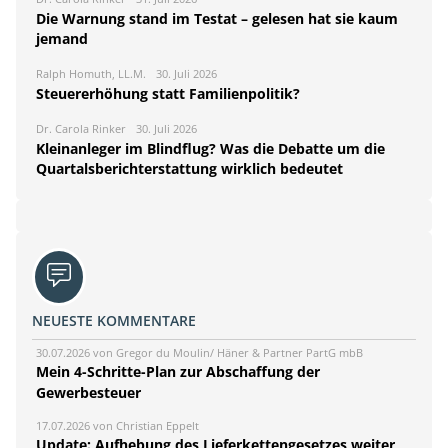
Die Warnung stand im Testat – gelesen hat sie kaum
jemand
Ralph Homuth, LL.M.
30. Juli 2026
Steuererhöhung statt Familienpolitik?
Dr. Carola Rinker
30. Juli 2026
Kleinanleger im Blindflug? Was die Debatte um die
Quartalsberichterstattung wirklich bedeutet
NEUESTE KOMMENTARE
30.07.2026 von Gregor du Moulin/ Häner & Partner PartG mbB
Mein 4-Schritte-Plan zur Abschaffung der
Gewerbesteuer
17.07.2026 von Christian Eppelt
Update: Aufhebung des Lieferkettengesetzes weiter