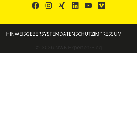
HINWEISGEBERSYSTEM
DATENSCHUTZ
IMPRESSUM
©
2026
NWB Experten-Blog