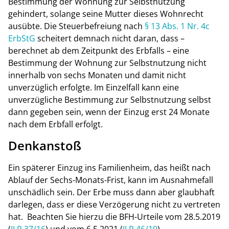
Bestimmung der Wohnung zur Selbstnutzung
gehindert, solange seine Mutter dieses Wohnrecht
ausübte. Die Steuerbefreiung nach
§ 13 Abs. 1 Nr. 4c
ErbStG
scheitert demnach nicht daran, dass –
berechnet ab dem Zeitpunkt des Erbfalls – eine
Bestimmung der Wohnung zur Selbstnutzung nicht
innerhalb von sechs Monaten und damit nicht
unverzüglich erfolgte. Im Einzelfall kann eine
unverzügliche Bestimmung zur Selbstnutzung selbst
dann gegeben sein, wenn der Einzug erst 24 Monate
nach dem Erbfall erfolgt.
Denkanstoß
Ein späterer Einzug ins Familienheim, das heißt nach
Ablauf der Sechs-Monats-Frist, kann im Ausnahmefall
unschädlich sein. Der Erbe muss dann aber glaubhaft
darlegen, dass er diese Verzögerung nicht zu vertreten
hat. Beachten Sie hierzu die BFH-Urteile vom 28.5.2019
(
II R 37/16
) und vom 6.5.2021 (
II R 46/19
).