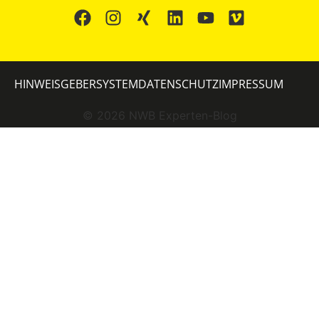
HINWEISGEBERSYSTEM
DATENSCHUTZ
IMPRESSUM
©
2026
NWB Experten-Blog