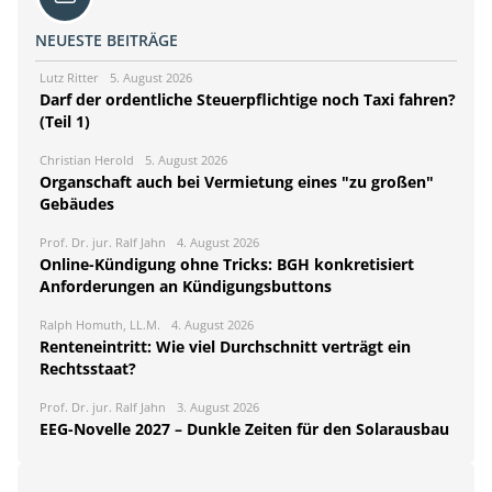
NEUESTE BEITRÄGE
Lutz Ritter
5. August 2026
Darf der ordentliche Steuerpflichtige noch Taxi fahren?
(Teil 1)
Christian Herold
5. August 2026
Organschaft auch bei Vermietung eines "zu großen"
Gebäudes
Prof. Dr. jur. Ralf Jahn
4. August 2026
Online-Kündigung ohne Tricks: BGH konkretisiert
Anforderungen an Kündigungsbuttons
Ralph Homuth, LL.M.
4. August 2026
Renteneintritt: Wie viel Durchschnitt verträgt ein
Rechtsstaat?
Prof. Dr. jur. Ralf Jahn
3. August 2026
EEG-Novelle 2027 – Dunkle Zeiten für den Solarausbau