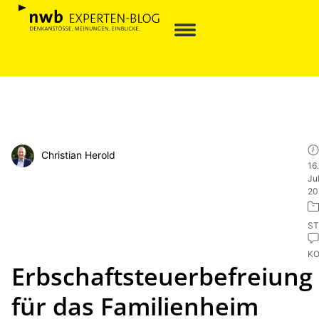
Christian Herold
16.
Jul
20
ST
K
Erbschaftsteuerbefreiung
für das Familienheim