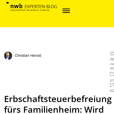
Christian Herold
28
Ju
20
ST
K
Erbschaftsteuerbefreiung
fürs Familienheim: Wird