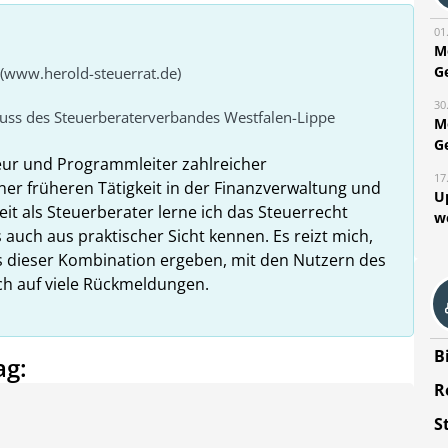
01
M
G
 (www.herold-steuerrat.de)
30
huss des Steuerberaterverbandes Westfalen-Lippe
M
G
eur und Programmleiter zahlreicher
17
ner früheren Tätigkeit in der Finanzverwaltung und
U
it als Steuerberater lerne ich das Steuerrecht
w
 auch aus praktischer Sicht kennen. Es reizt mich,
us dieser Kombination ergeben, mit den Nutzern des
ich auf viele Rückmeldungen.
B
ag:
R
S