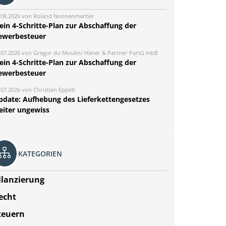
.08.2026 von Roland Nonnenmacher
ein 4-Schritte-Plan zur Abschaffung der
ewerbesteuer
.07.2026 von Gregor du Moulin/ Häner & Partner PartG mbB
ein 4-Schritte-Plan zur Abschaffung der
ewerbesteuer
.07.2026 von Christian Eppelt
pdate: Aufhebung des Lieferkettengesetzes
eiter ungewiss
KATEGORIEN
ilanzierung
echt
teuern