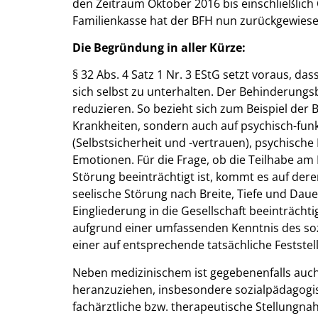
den Zeitraum Oktober 2016 bis einschließlich
Familienkasse hat der BFH nun zurückgewiese
Die Begründung in aller Kürze:
§ 32 Abs. 4 Satz 1 Nr. 3 EStG setzt voraus, d
sich selbst zu unterhalten. Der Behinderungsbe
reduzieren. So bezieht sich zum Beispiel der 
Krankheiten, sondern auch auf psychisch-funk
(Selbstsicherheit und -vertrauen), psychische
Emotionen. Für die Frage, ob die Teilhabe am 
Störung beeinträchtigt ist, kommt es auf der
seelische Störung nach Breite, Tiefe und Dauer 
Eingliederung in die Gesellschaft beeinträcht
aufgrund einer umfassenden Kenntnis des sozi
einer auf entsprechende tatsächliche Festst
Neben medizinischem ist gegebenenfalls auc
heranzuziehen, insbesondere sozialpädagogis
fachärztliche bzw. therapeutische Stellungna