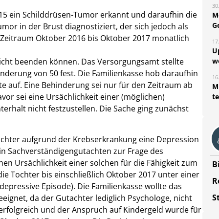
30
015 ein Schilddrüsen-Tumor erkannt und daraufhin die
M
G
umor in der Brust diagnostiziert, der sich jedoch als
im Zeitraum Oktober 2016 bis Oktober 2017 monatlich
17
U
w
nicht beenden können. Das Versorgungsamt stellte
nderung von 50 fest. Die Familienkasse hob daraufhin
16
e auf. Eine Behinderung sei nur für den Zeitraum ab
Mi
or sei eine Ursächlichkeit einer (möglichen)
t
erhalt nicht festzustellen. Die Sache ging zunächst
Tochter aufgrund der Krebserkrankung eine Depression
 ein Sachverständigengutachten zur Frage des
en Ursächlichkeit einer solchen für die Fähigkeit zum
B
die Tochter bis einschließlich Oktober 2017 unter einer
R
depressive Episode). Die Familienkasse wollte das
S
eeignet, da der Gutachter lediglich Psychologe, nicht
se erfolgreich und der Anspruch auf Kindergeld wurde für