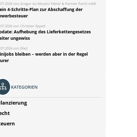
.07.2026 von Gregor du Moulin/ Häner & Partner PartG mbB
ein 4-Schritte-Plan zur Abschaffung der
ewerbesteuer
.07.2026 von Christian Eppelt
pdate: Aufhebung des Lieferkettengesetzes
eiter ungewiss
.07.2026 von [Rw]
nijobs bleiben – werden aber in der Regel
eurer
KATEGORIEN
ilanzierung
echt
teuern