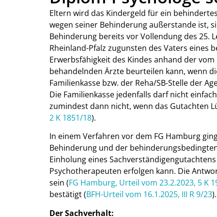
Eltern wird das Kindergeld für ein behindert
wegen seiner Behinderung außerstande ist, sic
Behinderung bereits vor Vollendung des 25. Le
Rheinland-Pfalz zugunsten des Vaters eines b
Erwerbsfähigkeit des Kindes anhand der vom 
behandelnden Ärzte beurteilen kann, wenn d
Familienkasse bzw. der Reha/SB-Stelle der Age
Die Familienkasse jedenfalls darf nicht einfac
zumindest dann nicht, wenn das Gutachten Lü
2 K 1851/18
).
In einem Verfahren vor dem FG Hamburg ging 
Behinderung und der behinderungsbedingten 
Einholung eines Sachverständigengutachtens
Psychotherapeuten erfolgen kann. Die Antwort:
sein (
FG Hamburg, Urteil vom 23.2.2023, 5 K 1
bestätigt (
BFH-Urteil vom 16.1.2025, III R 9/23
).
Der Sachverhalt: