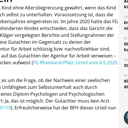
A
k
es Kind ohne Altersbegrenzung gewährt, wenn das Kind
h selbst zu unterhalten. Voraussetzung ist, dass die
Ch
bensjahres eingetreten ist. Im Jahre 2020 hatte das FG
E
ehinderten Kindes entschieden, dass das Gericht die
ni
Kläger vorgelegten Berichte und Stellungnahmen der
Dr
iese Gutachten im Gegensatz zu denen der
D
ntur für Arbeit schlüssig bzw. nachvollziehbar sind.
k
h auf das Gutachten der Agentur für Arbeit verweisen –
Ra
cken aufweist (
FG Rheinland-Pfalz, Urteil vom 6.5.2020,
S
Dr
es um die Frage, ob der Nachweis einer seelischen
K
d
Unfähigkeit zum Selbstunterhalt auch durch
 eines Diplom-Psychologen und Psychologischen
 Ja, das ist möglich. Der Gutachter muss kein Arzt
91/19
). Erfreulicherweise hat der BFH dieses Urteil nun