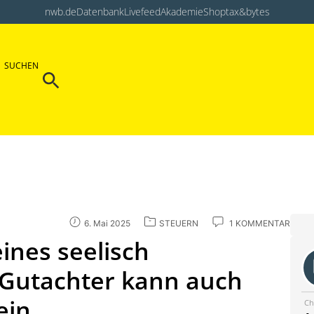
nwb.de
Datenbank
Livefeed
Akademie
Shop
tax&bytes
Search Button
SUCHEN
Search
for:
6. Mai 2025
STEUERN
1 KOMMENTAR
ines seelisch
 Gutachter kann auch
ein
Ch