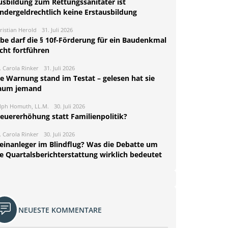
usbildung zum Rettungssanitäter ist
indergeldrechtlich keine Erstausbildung
ristian Herold
31. Juli 2026
rbe darf die § 10f-Förderung für ein Baudenkmal
cht fortführen
. Carola Rinker
31. Juli 2026
ie Warnung stand im Testat – gelesen hat sie
aum jemand
lph Homuth, LL.M.
30. Juli 2026
teuererhöhung statt Familienpolitik?
. Carola Rinker
30. Juli 2026
leinanleger im Blindflug? Was die Debatte um
ie Quartalsberichterstattung wirklich bedeutet
NEUESTE KOMMENTARE