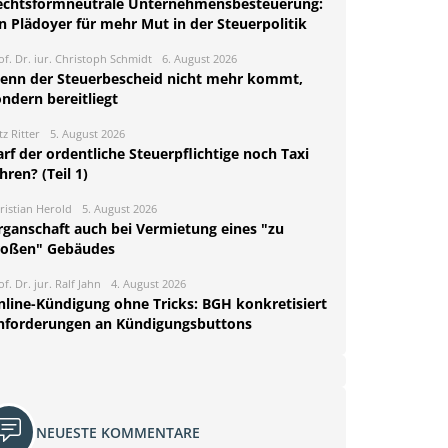
echtsformneutrale Unternehmensbesteuerung:
n Plädoyer für mehr Mut in der Steuerpolitik
of. Dr. iur. Christoph Schmidt
6. August 2026
enn der Steuerbescheid nicht mehr kommt,
ndern bereitliegt
tz Ritter
5. August 2026
rf der ordentliche Steuerpflichtige noch Taxi
hren? (Teil 1)
ristian Herold
5. August 2026
rganschaft auch bei Vermietung eines "zu
roßen" Gebäudes
of. Dr. jur. Ralf Jahn
4. August 2026
nline-Kündigung ohne Tricks: BGH konkretisiert
nforderungen an Kündigungsbuttons
NEUESTE KOMMENTARE