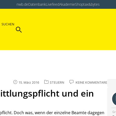
nwb.de
Datenbank
Livefeed
Akademie
Shop
tax&bytes
Search Button
SUCHEN
Search
for:
15. März 2016
STEUERN
KEINE KOMMENTARE
ittlungspflicht und ein
Gr
gspflicht. Doch was, wenn der einzelne Beamte dagegen