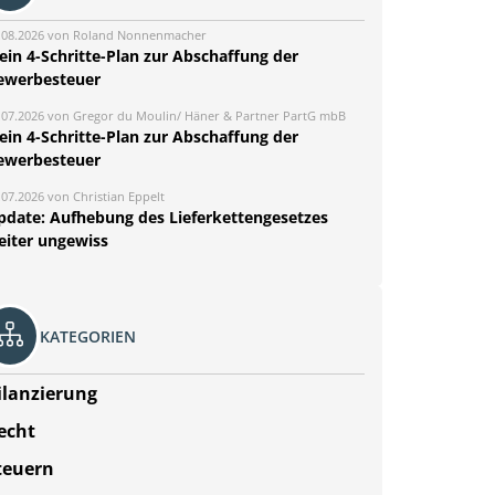
.08.2026 von Roland Nonnenmacher
ein 4-Schritte-Plan zur Abschaffung der
ewerbesteuer
.07.2026 von Gregor du Moulin/ Häner & Partner PartG mbB
ein 4-Schritte-Plan zur Abschaffung der
ewerbesteuer
.07.2026 von Christian Eppelt
pdate: Aufhebung des Lieferkettengesetzes
eiter ungewiss
KATEGORIEN
ilanzierung
echt
teuern