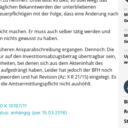
n zu nehmen. Unterlässt es dies, so überwiegt das
äglichen Bekanntwerden der unterbliebenen
01
euerpflichtigen mit der Folge, dass eine Änderung nach
M
G
30
 nicht machen. Er muss auch selber tätig werden und
M
on nichts gewusst zu haben.
G
früheren Ansparabschreibung ergangen. Dennoch: Die
17
r auf den Investitionsabzugsbetrag übertragbar sein,
U
w
heiten, bei denen sich aus dem Akteninhalt des
ufgedrängt haben. Leider hat jedoch der BFH noch
 geworden und hat Revision (Az: X R 21/15) eingelegt. Es
die Amtsermittlungspflicht nicht aushöhlt.
B
0 K 10167/11
R
tus: anhängig (per 15.03.2016)
S