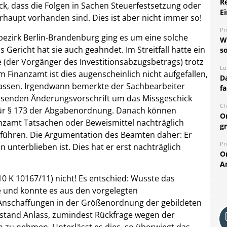
R
k, dass die Folgen in Sachen Steuerfestsetzung oder
Ei
aupt vorhanden sind. Dies ist aber nicht immer so!
Pr
sbezirk Berlin-Brandenburg ging es um eine solche
W
Gericht hat sie auch geahndet. Im Streitfall hatte ein
so
e (der Vorgänger des Investitionsabzugsbetrags) trotz
Lu
m Finanzamt ist dies augenscheinlich nicht aufgefallen,
Da
lassen. Irgendwann bemerkte der Sachbearbeiter
fa
assenden Änderungsvorschrift um das Missgeschick
Ch
 für § 173 der Abgabenordnung. Danach können
O
nzamt Tatsachen oder Beweismittel nachträglich
g
 führen. Die Argumentation des Beamten daher: Er
Pr
on unterblieben ist. Dies hat er erst nachträglich
O
A
10 K 10167/11) nicht! Es entschied: Wusste das
 und konnte es aus den vorgelegten
 Anschaffungen in der Größenordnung der gebildeten
tand Anlass, zumindest Rückfrage wegen der