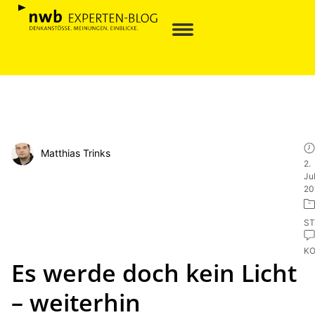
Matthias Trinks
2.
Jul
20
ST
K
Es werde doch kein Licht
– weiterhin