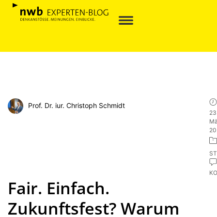
Prof. Dr. iur. Christoph Schmidt
23
Mä
20
ST
K
Fair. Einfach.
Zukunftsfest? Warum