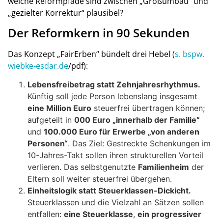
welche Reformpfade sind zwischen „Großumbau“ und
„gezielter Korrektur“ plausibel?
Der Reformkern in 90 Sekunden
Das Konzept „FairErben“ bündelt drei Hebel (
s. bspw.
wiebke-esdar.de
/pdf):
Lebensfreibetrag statt Zehnjahresrhythmus.
Künftig soll jede Person lebenslang insgesamt
eine Million Euro
steuerfrei übertragen können;
aufgeteilt in
000 Euro „innerhalb der Familie“
und
100.000 Euro für Erwerbe „von anderen
Personen“
. Das Ziel: Gestreckte Schenkungen im
10-Jahres-Takt sollen ihren strukturellen Vorteil
verlieren. Das selbstgenutzte
Familienheim
der
Eltern soll weiter steuerfrei übergehen.
Einheitslogik statt Steuerklassen-Dickicht.
Steuerklassen und die Vielzahl an Sätzen sollen
entfallen:
eine Steuerklasse
,
ein progressiver