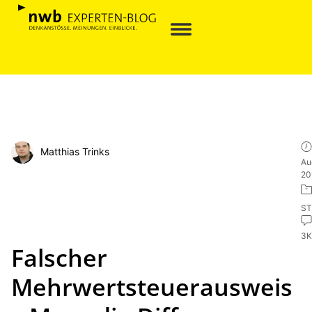
Matthias Trinks
Au
20
ST
3
Falscher
Mehrwertsteuerausweis