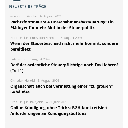
NEUESTE BEITRÄGE
Gregor du Moulin
6. August 2026
Rechtsformneutrale Unternehmensbesteuerung: Ein
Plädoyer für mehr Mut in der Steuerpolitik
Prof. Dr. iur. Christoph Schmidt
6. August 2026
Wenn der Steuerbescheid nicht mehr kommt, sondern
bereitliegt
Lutz Ritter
5. August 2026
Darf der ordentliche Steuerpflichtige noch Taxi fahren?
(Teil 1)
Christian Herold
5. August 2026
Organschaft auch bei Vermietung eines "zu großen"
Gebäudes
Prof. Dr. jur. Ralf Jahn
4. August 2026
Online-Kündigung ohne Tricks: BGH konkretisiert
Anforderungen an Kündigungsbuttons