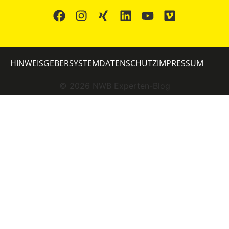
HINWEISGEBERSYSTEM
DATENSCHUTZ
IMPRESSUM
©
2026
NWB Experten-Blog