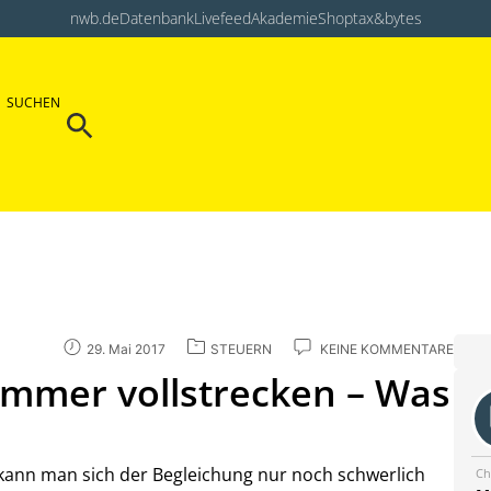
nwb.de
Datenbank
Livefeed
Akademie
Shop
tax&bytes
Search Button
SUCHEN
Search
for:
29. Mai 2017
STEUERN
KEINE KOMMENTARE
immer vollstrecken – Was
, kann man sich der Begleichung nur noch schwerlich
Ch