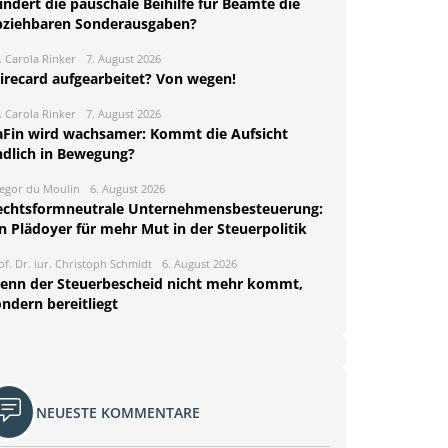
ndert die pauschale Beihilfe für Beamte die
bziehbaren Sonderausgaben?
. Carola Rinker
7. August 2026
irecard aufgearbeitet? Von wegen!
. Carola Rinker
7. August 2026
aFin wird wachsamer: Kommt die Aufsicht
ndlich in Bewegung?
egor du Moulin
6. August 2026
echtsformneutrale Unternehmensbesteuerung:
n Plädoyer für mehr Mut in der Steuerpolitik
of. Dr. iur. Christoph Schmidt
6. August 2026
enn der Steuerbescheid nicht mehr kommt,
ndern bereitliegt
NEUESTE KOMMENTARE