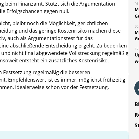
ag beim Finanzamt. Stützt sich die Argumentation
01
M
e Erfolgschancen gegen null.
G
ht, bleibt noch die Möglichkeit, gerichtlichen
30
cheidung und das geringe Kostenrisiko machen diese
M
iv, auch als Argumentationstest für das
G
 keine abschließende Entscheidung ergeht. Zu bedenken
17
e und nicht final abgewendete Vollstreckung regelmäßig
U
nsoweit entsteht ein zusätzliches Kostenrisiko.
w
en Festsetzung regelmäßig die besseren
it. Empfehlenswert ist es immer, möglichst frühzeitig
ehmen, idealerweise schon vor der Festsetzung.
B
R
S