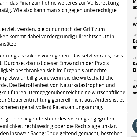
Mi
kann das Finanzamt ohne weiteres zur Vollstreckung
a
mäßig. Wie also kann man sich gegen unberechtigte
Dr
W
rzielt werden, bleibt nur noch der Griff zum
Dr
keit kommt dabei vordergründig Eilrechtschutz in
B
Ansätze.
e
reckung als solche vorzugehen. Das setzt voraus, dass
Gr
t. Durchsetzbar ist dieser Einwand in der Praxis
R
ligkeit beschränken sich im Ergebnis auf echte
Ei
g etwa unbillig sein, wenn sie die wirtschaftliche
Pr
rde. Die Betroffenheit von Naturkatastrophen und
W
gkeit führen. Demgegenüber reicht eine wirtschaftliche
so
ur Steuerentrichtung generell nicht aus. Anders ist es
ochenen (gehaltvollen) Ratenzahlungsantrag.
 zugrunde liegende Steuerfestsetzung angegriffen
nlichkeit rechtswidrig oder die Rechtslage unklar,
rden insoweit Sachgründe geltend gemacht, bestehen