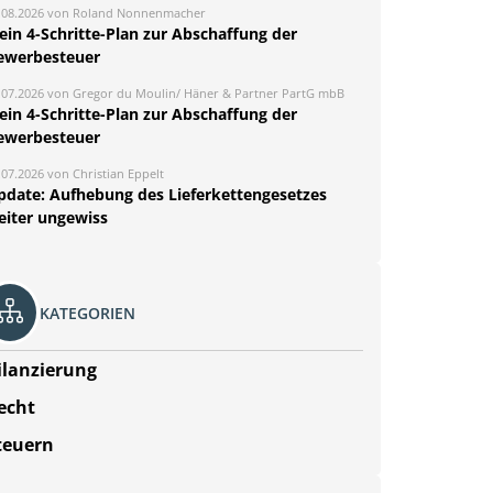
.08.2026 von Roland Nonnenmacher
ein 4-Schritte-Plan zur Abschaffung der
ewerbesteuer
.07.2026 von Gregor du Moulin/ Häner & Partner PartG mbB
ein 4-Schritte-Plan zur Abschaffung der
ewerbesteuer
.07.2026 von Christian Eppelt
pdate: Aufhebung des Lieferkettengesetzes
eiter ungewiss
KATEGORIEN
ilanzierung
echt
teuern