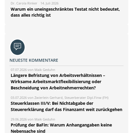
Dr. Carola Rinker
14. Juli 2026
Warum ein uneingeschränktes Testat nicht bedeutet,
dass alles richtig ist
NEUESTE KOMMENTARE
07.07.2026 von Maik Geduhn
Längere Befristung von Arbeitsverhältnissen –
Wirksame Arbeitsmarktflexibilisierung oder
Beschneidung von Arbeitnehmerrechten?
03.07.2026 von Zwierlein Gerhard, Steuerberater Dipl.Finw (FH)
Steuerklassen III/V: Bei Nichtabgabe der
Steuererklärung darf das Finanzamt weit zurückgehen
29.06.2026 von Maik Geduhn
Prüfung der BaFin: Warum Anhangangaben keine
Nebensache sind