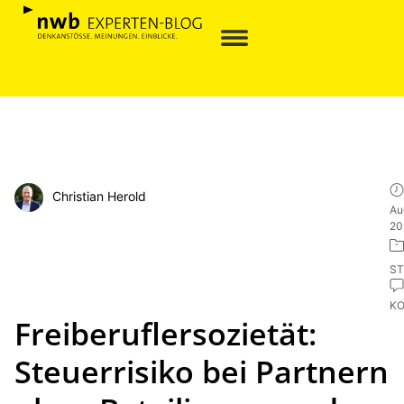
Christian Herold
Au
20
ST
K
Freiberuflersozietät:
Steuerrisiko bei Partnern