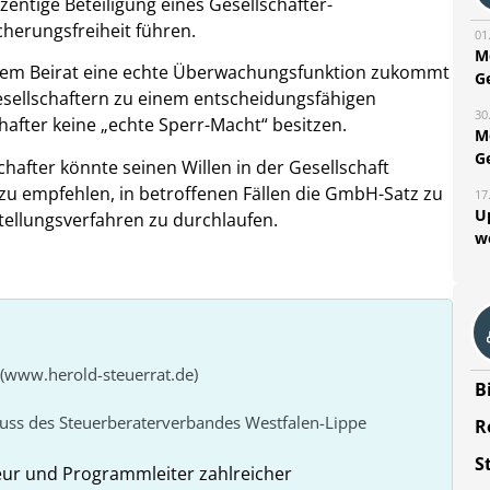
zentige Beteiligung eines Gesellschafter-
cherungsfreiheit führen.
01
M
dem Beirat eine echte Überwachungsfunktion zukommt
G
esellschaftern zu einem entscheidungsfähigen
30
after keine „echte Sperr-Macht“ besitzen.
M
G
hafter könnte seinen Willen in der Gesellschaft
r zu empfehlen, in betroffenen Fällen die GmbH-Satz zu
17
U
tellungsverfahren zu durchlaufen.
w
 (www.herold-steuerrat.de)
B
huss des Steuerberaterverbandes Westfalen-Lippe
R
S
eur und Programmleiter zahlreicher