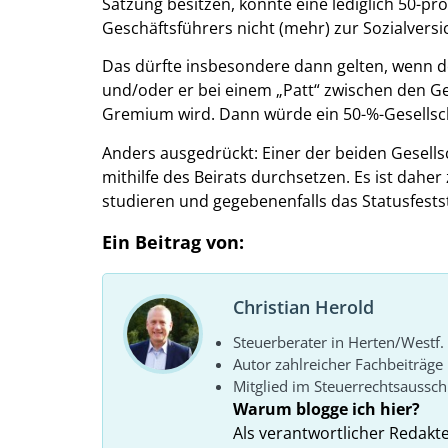
Satzung besitzen, könnte eine lediglich 50-pro
Geschäftsführers nicht (mehr) zur Sozialversi
Das dürfte insbesondere dann gelten, wenn 
und/oder er bei einem „Patt“ zwischen den G
Gremium wird. Dann würde ein 50-%-Gesellsch
Anders ausgedrückt: Einer der beiden Gesellsc
mithilfe des Beirats durchsetzen. Es ist dahe
studieren und gegebenenfalls das Statusfests
Ein Beitrag von:
Christian Herold
Steuerberater in Herten/Westf.
Autor zahlreicher Fachbeiträge
Mitglied im Steuerrechtsaussc
Warum blogge ich hier?
Als verantwortlicher Redakt