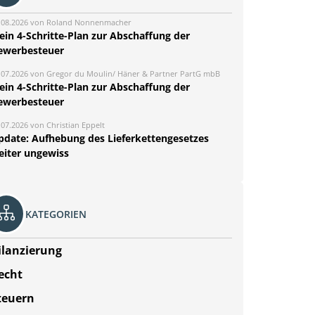
.08.2026 von Roland Nonnenmacher
ein 4-Schritte-Plan zur Abschaffung der
ewerbesteuer
.07.2026 von Gregor du Moulin/ Häner & Partner PartG mbB
ein 4-Schritte-Plan zur Abschaffung der
ewerbesteuer
.07.2026 von Christian Eppelt
pdate: Aufhebung des Lieferkettengesetzes
eiter ungewiss
KATEGORIEN
ilanzierung
echt
teuern