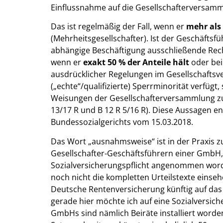
Einflussnahme auf die Gesellschafterversamm
Das ist regelmäßig der Fall, wenn er
mehr als
(Mehrheitsgesellschafter). Ist der Geschäftsfü
abhängige Beschäftigung ausschließende Re
wenn er
exakt 50 % der Anteile hält
oder bei
ausdrücklicher Regelungen im Gesellschaftsv
(„echte“/qualifizierte) Sperrminorität verfügt
Weisungen der Gesellschafterversammlung zu 
13/17 R und B 12 R 5/16 R). Diese Aussagen 
Bundessozialgerichts vom 15.03.2018.
Das Wort „ausnahmsweise“ ist in der Praxis z
Gesellschafter-Geschäftsführern einer GmbH, d
Sozialversicherungspflicht angenommen worden
noch nicht die kompletten Urteilstexte einseh
Deutsche Rentenversicherung künftig auf da
gerade hier möchte ich auf eine Sozialversiche
GmbHs sind nämlich Beiräte installiert worden