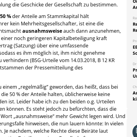
O
lung die Geschicke der Gesellschaft zu bestimmen.
A
 50 %
der Anteile am Stammkapital hält
Ra
hrer kein Mehrheitsgesellschafter, ist eine die
Re
R
chtsmacht
ausnahmsweise
auch dann anzunehmen,
 einer noch geringeren Kapitalbeteiligung kraft
Pr
ertrag (Satzung) über eine umfassende
E
, sodass es ihm möglich ist, ihm nicht genehme
S
verhindern (BSG-Urteile vom 14.03.2018, B 12 KR
Dr
entstammen der Pressemitteilung des
Pr
U
u einem „regelmäßig“ geworden, das heißt, dass bei
Ch
A
ie 50 % der Anteile halten, üblicherweise keine
k
 ist. Leider habe ich zu den beiden o.g. Urteilen
en können. Es steht jedoch zu befürchten, dass die
s Wort „ausnahmsweise“ mehr Gewicht legen wird. Und
rungsfalle hinweisen, die nun lauern könnte: In vielen
. Je nachdem, welche Rechte diese Beiräte laut