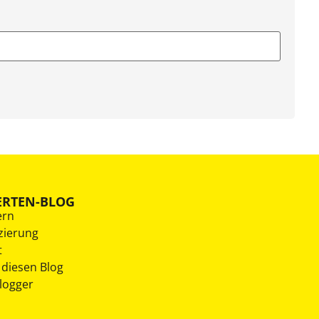
ERTEN-BLOG
ern
zierung
t
 diesen Blog
Blogger