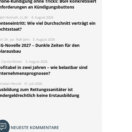
nline-Kündigung ohne Tricks: BGH konkretisiert
nforderungen an Kündigungsbuttons
lph Homuth, LL.M.
4. August 2026
nteneintritt: Wie viel Durchschnitt verträgt ein
echtsstaat?
of. Dr. jur. Ralf Jahn
3. August 2026
EG-Novelle 2027 – Dunkle Zeiten für den
olarausbau
. Carola Rinker
3. August 2026
ofitabel in zwei Jahren – wie belastbar sind
nternehmensprognosen?
ristian Herold
31. Juli 2026
usbildung zum Rettungssanitäter ist
indergeldrechtlich keine Erstausbildung
NEUESTE KOMMENTARE