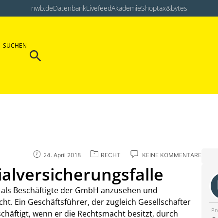
nwb.de
Datenbank
Livefeed
Akademie
Shop
tax&bytes
Search Button
SUCHEN
Search
for:
24. April 2018
RECHT
KEINE KOMMENTARE
ialversicherungsfalle
 als Beschäftigte der GmbH anzusehen und
cht. Ein Geschäftsführer, der zugleich Gesellschafter
Pr
chäftigt, wenn er die Rechtsmacht besitzt, durch