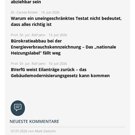
abziehbar sein
Dr. Carola Rinker
14. Juli 2026
Warum ein uneingeschränktes Testat nicht bedeutet,
dass alles richtig ist
Prof. Dr. jur. Ralf Jahn
13. Juli 2026
Bürokratieabbau bei der
Energieverbrauchskennzeichnung – Das „nationale
Heizungslabel“ fällt weg
Prof. Dr. jur. Ralf Jahn
10. Juli 2026
BVerfG weist Eilanträge zurück – das
Gebäudemodernisierungsgesetz kann kommen
NEUESTE KOMMENTARE
07.07.2026 von Maik Geduhn