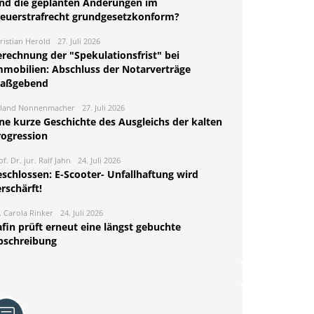
ind die geplanten Änderungen im
teuerstrafrecht grundgesetzkonform?
ristian Herold
27. Juli 2026
erechnung der "Spekulationsfrist" bei
mmobilien: Abschluss der Notarverträge
aßgebend
land Nonnenmacher
27. Juli 2026
ine kurze Geschichte des Ausgleichs der kalten
rogression
of. Dr. jur. Ralf Jahn
24. Juli 2026
eschlossen: E-Scooter- Unfallhaftung wird
rschärft!
. Carola Rinker
24. Juli 2026
fin prüft erneut eine längst gebuchte
bschreibung