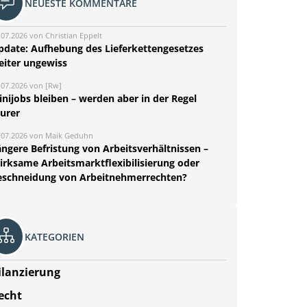
NEUESTE KOMMENTARE
.07.2026 von Christian Eppelt
pdate: Aufhebung des Lieferkettengesetzes
eiter ungewiss
.07.2026 von [Rw]
nijobs bleiben – werden aber in der Regel
eurer
.07.2026 von Maik Geduhn
ängere Befristung von Arbeitsverhältnissen –
irksame Arbeitsmarktflexibilisierung oder
eschneidung von Arbeitnehmerrechten?
KATEGORIEN
ilanzierung
echt