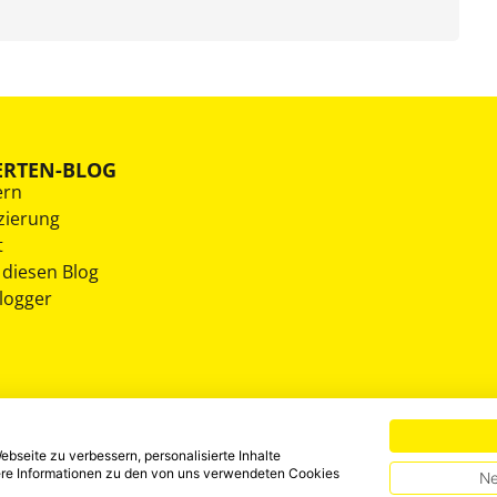
ERTEN-BLOG
ern
zierung
t
 diesen Blog
Blogger
bseite zu verbessern, personalisierte Inhalte
tere Informationen zu den von uns verwendeten Cookies
Ne
HINWEISGEBERSYSTEM
DATENSCHUTZ
IMPRESSUM