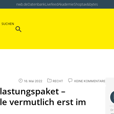
nwb.de
Datenbank
Livefeed
Akademie
Shop
tax&bytes
Search Button
SUCHEN
Search
for:
16. Mai 2022
RECHT
KEINE KOMMENTARE
lastungspaket –
e vermutlich erst im
Dr