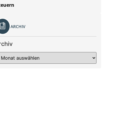
teuern
ARCHIV
rchiv