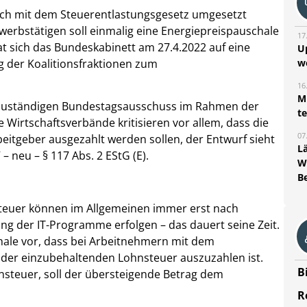
lich mit dem Steuerentlastungsgesetz umgesetzt
erbstätigen soll einmalig eine Energiepreispauschale
17
t sich das Bundeskabinett am 27.4.2022 auf eine
U
g der Koalitionsfraktionen zum
w
16
Mi
m zuständigen Bundestagsausschuss im Rahmen der
t
e Wirtschaftsverbände kritisieren vor allem, dass die
07
eitgeber ausgezahlt werden sollen, der Entwurf sieht
L
 neu – § 117 Abs. 2 EStG (E).
W
B
euer können im Allgemeinen immer erst nach
 der IT-Programme erfolgen – das dauert seine Zeit.
hale vor, dass bei Arbeitnehmern mit dem
der einzubehaltenden Lohnsteuer auszuzahlen ist.
B
nsteuer, soll der übersteigende Betrag dem
R