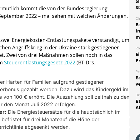
S
S
 Vermutlich kommt die von der Bundesregierung
 September 2022 – mal sehen mit welchen Änderungen.
Ch
B
I
m
 zwei Energiekosten-Entlastungspakete verständigt, um
hen Angriffskrieg in der Ukraine stark gestiegener
Ro
E
tet. Zwei von drei Maßnahmen sollen noch in das
P
um
Steuerentlastungsgesetz 2022
(BT-Drs.
Pr
B
r Härten für Familien aufgrund gestiegener
ve
nderbonus gezahlt werden. Dazu wird das Kindergeld im
Dr
 von 100 € erhöht. Die Auszahlung soll zeitnah zu den
Ba
r den Monat Juli 2022 erfolgen.
A
er:
Die Energiesteuersätze für die hauptsächlich im
befristet für drei Monateauf die Höhe der
rrichtlinie abgesenkt werden.