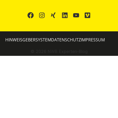
HINWEISGEBERSYSTEM
DATENSCHUTZ
IMPRESSUM
©
2026
NWB Experten-Blog