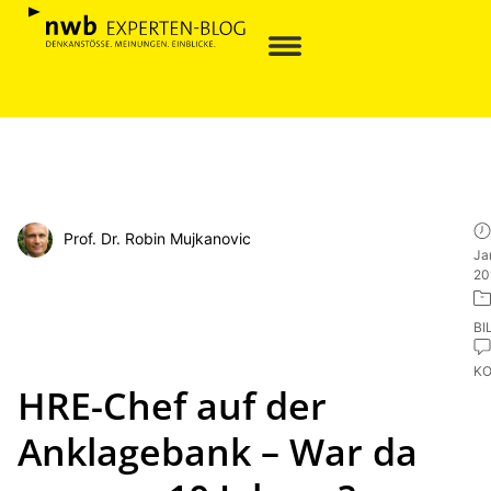
Prof. Dr. Robin Mujkanovic
Ja
20
BI
K
HRE-Chef auf der
Anklagebank – War da