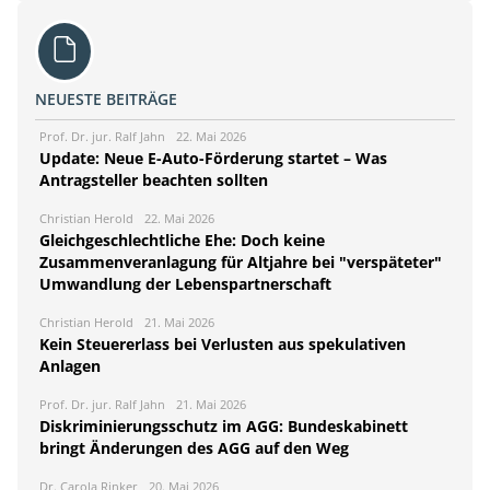
NEUESTE BEITRÄGE
Prof. Dr. jur. Ralf Jahn
22. Mai 2026
Update: Neue E-Auto-Förderung startet – Was
Antragsteller beachten sollten
Christian Herold
22. Mai 2026
Gleichgeschlechtliche Ehe: Doch keine
Zusammenveranlagung für Altjahre bei "verspäteter"
Umwandlung der Lebenspartnerschaft
Christian Herold
21. Mai 2026
Kein Steuererlass bei Verlusten aus spekulativen
Anlagen
Prof. Dr. jur. Ralf Jahn
21. Mai 2026
Diskriminierungsschutz im AGG: Bundeskabinett
bringt Änderungen des AGG auf den Weg
Dr. Carola Rinker
20. Mai 2026