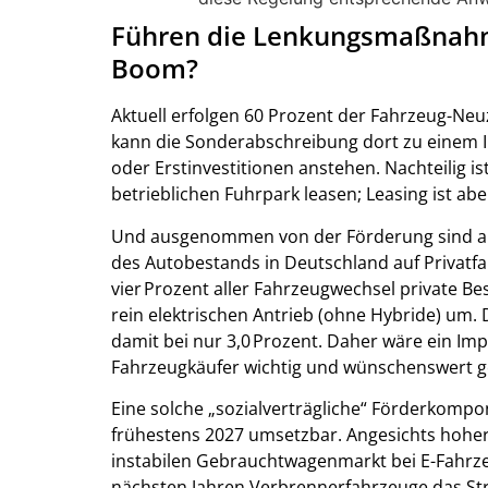
Führen die Lenkungsmaßnahme
Boom?
Aktuell erfolgen 60 Prozent der Fahrzeug-Ne
kann die Sonderabschreibung dort zu einem 
oder Erstinvestitionen anstehen. Nachteilig is
betrieblichen Fuhrpark leasen; Leasing ist 
Und ausgenommen von der Förderung sind auch
des Autobestands in Deutschland auf Privatfa
vier Prozent aller Fahrzeugwechsel private B
rein elektrischen Antrieb (ohne Hybride) um. 
damit bei nur 3,0 Prozent. Daher wäre ein Im
Fahrzeugkäufer wichtig und wünschenswert 
Eine solche „sozialverträgliche“ Förderkompo
frühestens 2027 umsetzbar. Angesichts hohe
instabilen Gebrauchtwagenmarkt bei E-Fahrz
nächsten Jahren Verbrennerfahrzeuge das St