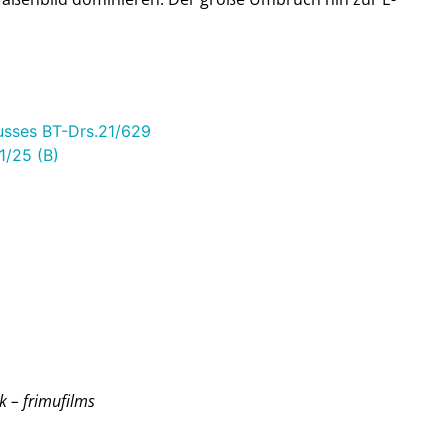
usses BT-Drs.21/629
1/25 (B)
ufilms