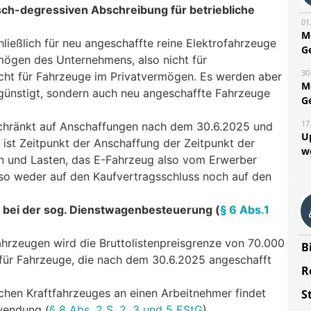
isch-degressiven Abschreibung für betriebliche
01
M
ließlich für neu angeschaffte reine Elektrofahrzeuge
G
mögen des Unternehmens, also nicht für
30
icht für Fahrzeuge im Privatvermögen. Es werden aber
M
günstigt, sondern auch neu angeschaffte Fahrzeuge
G
17
eschränkt auf Anschaffungen nach dem 30.6.2025 und
U
ist Zeitpunkt der Anschaffung der Zeitpunkt der
w
n und Lasten, das E-Fahrzeug also vom Erwerber
so weder auf den Kaufvertragsschluss noch auf den
 bei der sog. Dienstwagenbesteuerung (
§ 6 Abs.1
ahrzeugen wird die Bruttolistenpreisgrenze von 70.000
B
für Fahrzeuge, die nach dem 30.6.2025 angeschafft
R
ichen Kraftfahrzeuges an einen Arbeitnehmer findet
S
wendung (
§ 8 Abs. 2 S. 2, 3 und 5 EStG
).