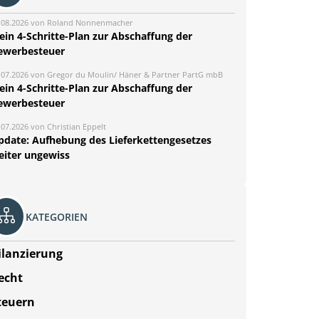
.08.2026 von Roland Nonnenmacher
ein 4-Schritte-Plan zur Abschaffung der
ewerbesteuer
.07.2026 von Gregor du Moulin/ Häner & Partner PartG mbB
ein 4-Schritte-Plan zur Abschaffung der
ewerbesteuer
.07.2026 von Christian Eppelt
pdate: Aufhebung des Lieferkettengesetzes
eiter ungewiss
KATEGORIEN
ilanzierung
echt
teuern