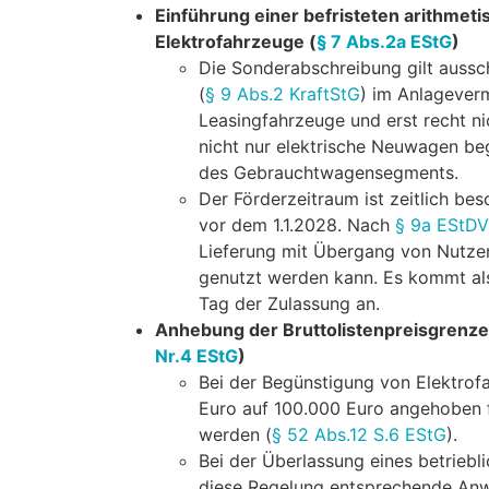
Einführung einer befristeten arithmet
Elektrofahrzeuge (
§ 7 Abs.2a EStG
)
Die Sonderabschreibung gilt aussch
(
§ 9 Abs.2 KraftStG
) im Anlagever
Leasingfahrzeuge und erst recht n
nicht nur elektrische Neuwagen be
des Gebrauchtwagensegments.
Der Förderzeitraum ist zeitlich b
vor dem 1.1.2028. Nach
§ 9a EStDV
Lieferung mit Übergang von Nutze
genutzt werden kann. Es kommt al
Tag der Zulassung an.
Anhebung der Bruttolistenpreisgrenze
Nr.4 EStG
)
Bei der Begünstigung von Elektrof
Euro auf 100.000 Euro angehoben 
werden (
§ 52 Abs.12 S.6 EStG
).
Bei der Überlassung eines betriebl
diese Regelung entsprechende An