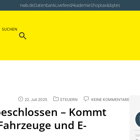
nwb.de
Datenbank
Livefeed
Akademie
Shop
tax&bytes
Search Button
SUCHEN
Search
for:
22. Juli 2025
STEUERN
KEINE KOMMENTARE
 beschlossen – Kommt
-Fahrzeuge und E-
Lu