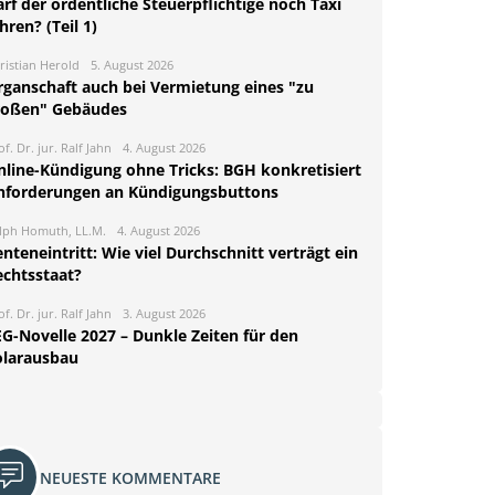
rf der ordentliche Steuerpflichtige noch Taxi
hren? (Teil 1)
ristian Herold
5. August 2026
rganschaft auch bei Vermietung eines "zu
roßen" Gebäudes
of. Dr. jur. Ralf Jahn
4. August 2026
nline-Kündigung ohne Tricks: BGH konkretisiert
nforderungen an Kündigungsbuttons
lph Homuth, LL.M.
4. August 2026
nteneintritt: Wie viel Durchschnitt verträgt ein
echtsstaat?
of. Dr. jur. Ralf Jahn
3. August 2026
EG-Novelle 2027 – Dunkle Zeiten für den
olarausbau
NEUESTE KOMMENTARE