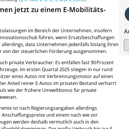
n jetzt zu einem E-Mobilitäts-
uzulassungen im Bereich der Unternehmen, insofern
A
Innovationsschub führen, wenn Ersatzbeschaffungen
t allerdings, dass Unternehmen jedenfalls bislang ihren
aber von der steuerlichen Förderung ausgenommen.
 private Verbraucher: Es entfallen fast 90 Prozent
hrzeuge. Im ersten Quartal 2025 stiegen in nur rund
esitzer eines Autos mit Verbrennungsmotor auf einen
Der Anteil reiner E-Autos im privaten Bestand verharrt
puls wie der frühere Umweltbonus für private
gewesen.
nente ist nach Regierungsangaben allerdings
r Anschaffungspreise und einem nach wie vor
eugen werden deshalb vermutlich auch in den
raßenbild dominieren. Der große Umbruch hin zur E-