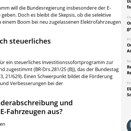
Da
fa
ramm will die Bundesregierung insbesondere der E-
ben. Doch es bleibt die Skepsis, ob die selektive
Ch
zu einem Boom bei neu zugelassenen Elektrofahrzeugen
O
g
ch steuerliches
Pr
O
A
Ra
ür ein steuerliches Investitionssofortprogramm zur
Re
nd zugestimmt (BR-Drs.281/25 (B)), das der Bundestag
R
3, 21/629). Einen Schwerpunkt bildet die Förderung
 und Verbesserungen bei der
Pr
E
S
onderabschreibung und
E-Fahrzeugen aus?
ten