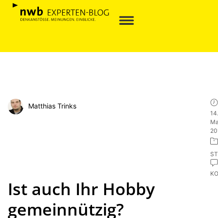
Matthias Trinks
14
Ma
20
ST
K
Ist auch Ihr Hobby
gemeinnützig?