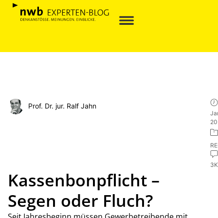
Prof. Dr. jur. Ralf Jahn
Ja
20
R
3
Kassenbonpflicht –
Segen oder Fluch?
Seit Jahresbeginn müssen Gewerbetreibende mit