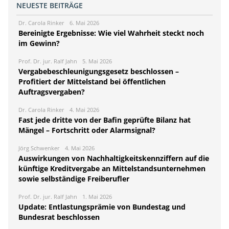
NEUESTE BEITRÄGE
Dr. Carola Rinker
6. Mai 2026
Bereinigte Ergebnisse: Wie viel Wahrheit steckt noch
im Gewinn?
Prof. Dr. jur. Ralf Jahn
5. Mai 2026
Vergabebeschleunigungsgesetz beschlossen –
Profitiert der Mittelstand bei öffentlichen
Auftragsvergaben?
Dr. Carola Rinker
4. Mai 2026
Fast jede dritte von der Bafin geprüfte Bilanz hat
Mängel – Fortschritt oder Alarmsignal?
Jörg Schwenker
4. Mai 2026
Auswirkungen von Nachhaltigkeitskennziffern auf die
künftige Kreditvergabe an Mittelstandsunternehmen
sowie selbständige Freiberufler
Prof. Dr. jur. Ralf Jahn
1. Mai 2026
Update: Entlastungsprämie von Bundestag und
Bundesrat beschlossen