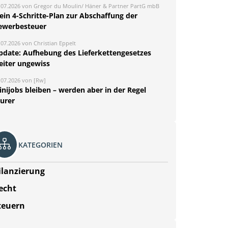
.07.2026 von Gregor du Moulin/ Häner & Partner PartG mbB
ein 4-Schritte-Plan zur Abschaffung der
ewerbesteuer
.07.2026 von Christian Eppelt
pdate: Aufhebung des Lieferkettengesetzes
eiter ungewiss
.07.2026 von [Rw]
nijobs bleiben – werden aber in der Regel
eurer
KATEGORIEN
ilanzierung
echt
teuern