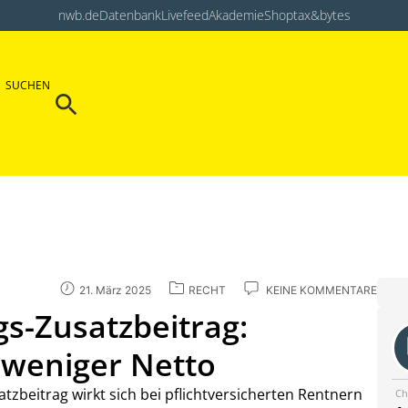
nwb.de
Datenbank
Livefeed
Akademie
Shop
tax&bytes
Search Button
SUCHEN
Search
for:
21. März 2025
RECHT
KEINE KOMMENTARE
s-Zusatzbeitrag:
 weniger Netto
beitrag wirkt sich bei pflichtversicherten Rentnern
Ch