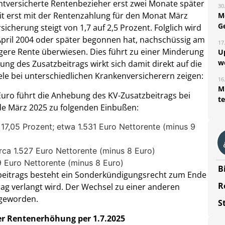
chtversicherte Rentenbezieher erst zwei Monate später
30
it erst mit der Rentenzahlung für den Monat März
M
G
cherung steigt von 1,7 auf 2,5 Prozent. Folglich wird
 April 2004 oder später begonnen hat, nachschüssig am
17
ere Rente überwiesen. Dies führt zu einer Minderung
U
w
ung des Zusatzbeitrags wirkt sich damit direkt auf die
ele bei unterschiedlichen Krankenversicherern zeigen:
16
Mi
Euro führt die Anhebung des KV-Zusatzbeitrags bei
t
de März 2025 zu folgenden Einbußen:
17,05 Prozent; etwa 1.531 Euro Nettorente (minus 9
rca 1.527 Euro Nettorente (minus 8 Euro)
9 Euro Nettorente (minus 8 Euro)
B
tzbeitrags besteht ein Sonderkündigungsrecht zum Ende
R
ag verlangt wird. Der Wechsel zu einer anderen
 geworden.
S
r Rentenerhöhung per 1.7.2025