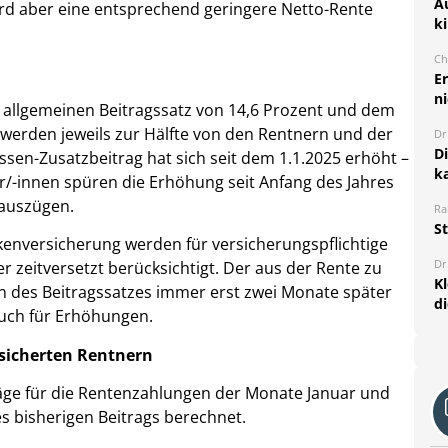
A
rd aber eine entsprechend geringere Netto-Rente
k
Ch
E
ni
 allgemeinen Beitragssatz von 14,6 Prozent und dem
werden jeweils zur Hälfte von den Rentnern und der
Dr
D
sen-Zusatzbeitrag hat sich seit dem 1.1.2025 erhöht –
k
r/-innen spüren die Erhöhung seit Anfang des Jahres
auszügen.
Ra
S
kenversicherung werden für versicherungspflichtige
Dr
 zeitversetzt berücksichtigt. Der aus der Rente zu
K
n des Beitragssatzes immer erst zwei Monate später
d
auch für Erhöhungen.
rsicherten Rentnern
äge für die Rentenzahlungen der Monate Januar und
s bisherigen Beitrags berechnet.