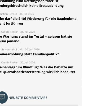
usbildung zum Rettungssanitäter ist
indergeldrechtlich keine Erstausbildung
ristian Herold
31. Juli 2026
rbe darf die § 10f-Förderung für ein Baudenkmal
cht fortführen
. Carola Rinker
31. Juli 2026
ie Warnung stand im Testat – gelesen hat sie
aum jemand
lph Homuth, LL.M.
30. Juli 2026
teuererhöhung statt Familienpolitik?
. Carola Rinker
30. Juli 2026
leinanleger im Blindflug? Was die Debatte um
ie Quartalsberichterstattung wirklich bedeutet
NEUESTE KOMMENTARE