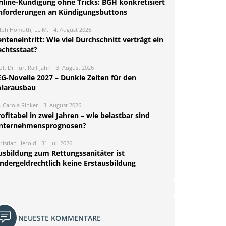
nline-Kündigung ohne Tricks: BGH konkretisiert
nforderungen an Kündigungsbuttons
lph Homuth, LL.M.
4. August 2026
nteneintritt: Wie viel Durchschnitt verträgt ein
echtsstaat?
of. Dr. jur. Ralf Jahn
3. August 2026
EG-Novelle 2027 – Dunkle Zeiten für den
olarausbau
. Carola Rinker
3. August 2026
ofitabel in zwei Jahren – wie belastbar sind
nternehmensprognosen?
ristian Herold
31. Juli 2026
usbildung zum Rettungssanitäter ist
indergeldrechtlich keine Erstausbildung
NEUESTE KOMMENTARE