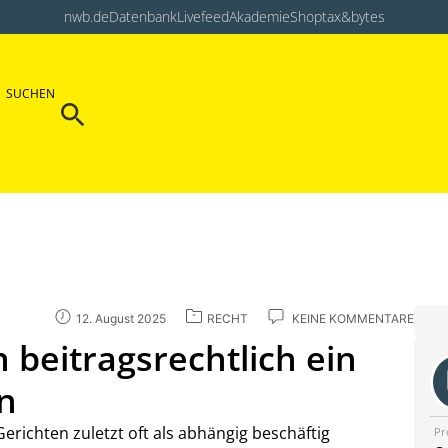
nwb.de
Datenbank
Livefeed
Akademie
Shop
tax&bytes
Search Button
SUCHEN
Search
for:
12. August 2025
RECHT
KEINE KOMMENTARE
beitragsrechtlich ein
in
ichten zuletzt oft als abhängig beschäftig
Pr