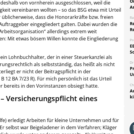
O
 deshalb von vornherein ausgeschlossen, weil die
A
gkeit vereinbaren wollten – so das BSG etwa mit Urteil
 üblicherweise, dass die Honorarkräfte bzw. freien
Ra
Re
r Auftraggeber eingegliedert galten. Dabei wurden die
R
Arbeitsorganisation“ allerdings extrem weit
en: Mit etwas bösem Willen konnte die Eingliederung
Pr
E
S
in Lohnbuchhalter, der in einer Steuerkanzlei als
Dr
erungsrechtlich als selbstständig, das heißt als nicht
Pr
erliegt er nicht der Beitragspflicht in der
U
B 12 BA 7/23 R). Für mich persönlich ist das Urteil
Ch
bereits in den Vorinstanzen obsiegt hatte.
A
 – Versicherungspflicht eines
k
fe) erledigt Arbeiten für kleine Unternehmen und für
r selbst war Beigeladener in dem Verfahren; Kläger