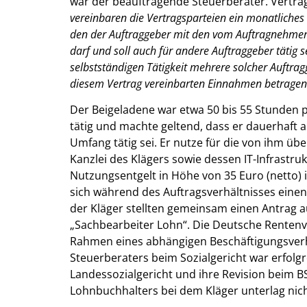
war der beauftragende Steuerberater. Vertra
vereinbaren die Vertragsparteien ein monatliche
den der Auftraggeber mit den vom Auftragnehmer
darf und soll auch für andere Auftraggeber tätig s
selbstständigen Tätigkeit mehrere solcher Auftra
diesem Vertrag vereinbarten Einnahmen betragen
Der Beigeladene war etwa 50 bis 55 Stunden pr
tätig und machte geltend, dass er dauerhaft 
Umfang tätig sei. Er nutze für die von ihm ü
Kanzlei des Klägers sowie dessen IT-Infrastru
Nutzungsentgelt in Höhe von 35 Euro (netto) 
sich während des Auftragsverhältnisses eine
der Kläger stellten gemeinsam einen Antrag au
„Sachbearbeiter Lohn“. Die Deutsche Rentenver
Rahmen eines abhängigen Beschäftigungsverh
Steuerberaters beim Sozialgericht war erfolg
Landessozialgericht und ihre Revision beim B
Lohnbuchhalters bei dem Kläger unterlag nich