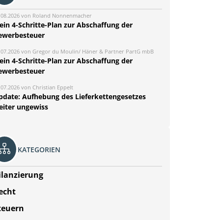
.08.2026 von Roland Nonnenmacher
ein 4-Schritte-Plan zur Abschaffung der
ewerbesteuer
.07.2026 von Gregor du Moulin/ Häner & Partner PartG mbB
ein 4-Schritte-Plan zur Abschaffung der
ewerbesteuer
.07.2026 von Christian Eppelt
pdate: Aufhebung des Lieferkettengesetzes
eiter ungewiss
KATEGORIEN
ilanzierung
echt
teuern