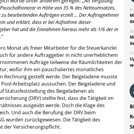
glich wurde unter anderem geregelt:
„Als Vergütung
s Pauschalhonorar in Höhe von 35 % des Nettoumsatzes,
01
 zu bearbeitenden Aufträgen erzielt … Der Auftragnehmer
M
G
ein und erklärt, dass er bei Aufnahme dieser
ggeber hat und die Einnahmen hieraus mehr als 1/6 der in
30
.“
M
G
o Monat als freier Mitarbeiter für die Steuerkanzlei
17
auch für andere Auftraggeber in nicht unerheblichem
U
bernommenen Aufträge teilweise die Räumlichkeiten der
w
ktur, wofür ihm ein pauschaliertes monatliches
in Rechnung gestellt werde. Der Beigeladene musste
n Pool-Arbeitsplatz aussuchen. Der Beigeladene und
f Statusfeststellung des Beigeladenen als
sicherung (DRV) stellte fest, dass die Tätigkeit im
ältnisses ausgeübt werde. Doch die Klage des
B
reich. Und auch die Berufung der DRV beim
R
SG wurden zurückgewiesen. Die Tätigkeit des
S
t der Versicherungspflicht.