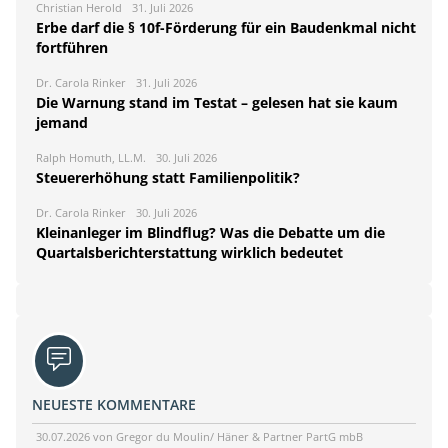
Christian Herold
31. Juli 2026
Erbe darf die § 10f-Förderung für ein Baudenkmal nicht
fortführen
Dr. Carola Rinker
31. Juli 2026
Die Warnung stand im Testat – gelesen hat sie kaum
jemand
Ralph Homuth, LL.M.
30. Juli 2026
Steuererhöhung statt Familienpolitik?
Dr. Carola Rinker
30. Juli 2026
Kleinanleger im Blindflug? Was die Debatte um die
Quartalsberichterstattung wirklich bedeutet
NEUESTE KOMMENTARE
30.07.2026 von Gregor du Moulin/ Häner & Partner PartG mbB