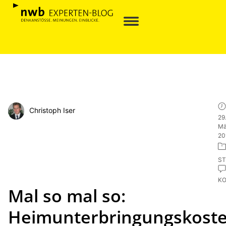
Christoph Iser
29
Mä
20
ST
K
Mal so mal so:
Heimunterbringungskost