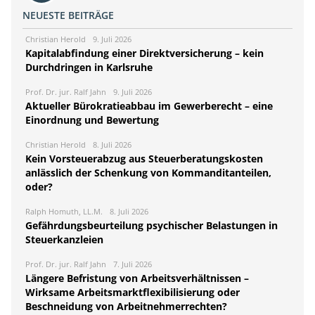
NEUESTE BEITRÄGE
Christian Herold
9. Juli 2026
Kapitalabfindung einer Direktversicherung – kein
Durchdringen in Karlsruhe
Prof. Dr. jur. Ralf Jahn
9. Juli 2026
Aktueller Bürokratieabbau im Gewerberecht – eine
Einordnung und Bewertung
Christian Herold
8. Juli 2026
Kein Vorsteuerabzug aus Steuerberatungskosten
anlässlich der Schenkung von Kommanditanteilen,
oder?
Ralph Homuth, LL.M.
8. Juli 2026
Gefährdungsbeurteilung psychischer Belastungen in
Steuerkanzleien
Prof. Dr. jur. Ralf Jahn
7. Juli 2026
Längere Befristung von Arbeitsverhältnissen –
Wirksame Arbeitsmarktflexibilisierung oder
Beschneidung von Arbeitnehmerrechten?