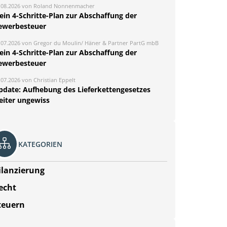
.08.2026 von Roland Nonnenmacher
ein 4-Schritte-Plan zur Abschaffung der
ewerbesteuer
.07.2026 von Gregor du Moulin/ Häner & Partner PartG mbB
ein 4-Schritte-Plan zur Abschaffung der
ewerbesteuer
.07.2026 von Christian Eppelt
pdate: Aufhebung des Lieferkettengesetzes
eiter ungewiss
KATEGORIEN
ilanzierung
echt
teuern