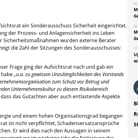
01
M
G
sichtsrat ein Sonderausschuss Sicherheit eingerichtet.
30
M
ung der Prozess- und Anlagensicherheit ins Leben
G
er Sicherheitsmaßnahmen wurden externe Berater
 zeigt die Zahl der Sitzungen des Sonderausschusses:
17
U
w
er Frage ging der Aufsichtsrat nach und gab ein
s habe
„u.a. zu gewissen Unzulänglichkeiten des Vorstands
nternehmensorganisation zum Schutz vor Betrug und
henden Unternehmenskultur zu diesem Risikobereich
, dass das Gutachten aber auch entlastende Aspekte
B
R
 Energie und einem hohen Organisationsgrad begangen
at ist nicht verpflichtet, Schadensersatzansprüche
S
chen. Er wird dies nach den Aussagen in seinem
tversammlung im nächsten Jahr die Entlastung des