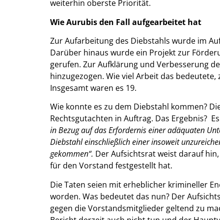
weiterhin oberste Priorität.
Wie Aurubis den Fall aufgearbeitet hat
Zur Aufarbeitung des Diebstahls wurde im Auf
Darüber hinaus wurde ein Projekt zur Förder
gerufen. Zur Aufklärung und Verbesserung d
hinzugezogen. Wie viel Arbeit das bedeutete,
Insgesamt waren es 19.
Wie konnte es zu dem Diebstahl kommen? Dies
Rechtsgutachten in Auftrag. Das Ergebnis? E
in Bezug auf das Erfordernis einer adäquaten U
Diebstahl einschließlich einer insoweit unzureic
gekommen“.
Der Aufsichtsrat weist darauf hin
für den Vorstand festgestellt hat.
Die Taten seien mit erheblicher krimineller
worden. Was bedeutet das nun? Der Aufsichtsr
gegen die Vorstandsmitglieder geltend zu ma
Bericht derzeit auch nicht tun und der Haup