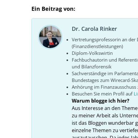
Ein Beitrag von:
Dr. Carola Rinker
Vertretungsprofessorin an de
(Finanzdienstleistungen)
Diplom-Volkswirtin
Fachbuchautorin und Referenti
und Bilanzforensik
Sachverständige im Parlament
Bundestages zum Wirecard-Sk
Anhörung im Finanzausschuss z
Besuchen Sie mein Profil auf
L
Warum blogge ich hier?
Aus Interesse an den Theme
zu meiner Arbeit als Unter
ist das Bloggen wunderbar gee
einzelne Themen zu vertiefe
auszutauschen. Da jedes Ja