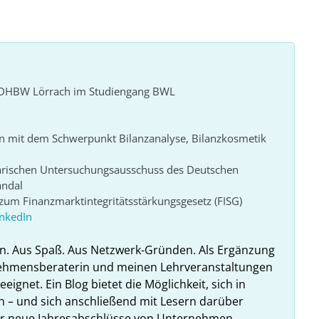
r DHBW Lörrach im Studiengang BWL
n mit dem Schwerpunkt Bilanzanalyse, Bilanzkosmetik
arischen Untersuchungsausschuss des Deutschen
andal
um Finanzmarktintegritätsstärkungsgesetz (FISG)
inkedIn
n. Aus Spaß. Aus Netzwerk-Gründen. Als Ergänzung
nehmensberaterin und meinen Lehrveranstaltungen
ignet. Ein Blog bietet die Möglichkeit, sich in
n – und sich anschließend mit Lesern darüber
hr neue Jahresabschlüsse von Unternehmen