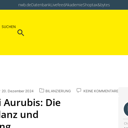
nwb.de
Datenbank
Livefeed
Akademie
Shop
tax&bytes
Search Button
SUCHEN
Search
for:
20. Dezember 2024
BILANZIERUNG
KEINE KOMMENTARE
 Aurubis: Die
lanz und
ng
Ch