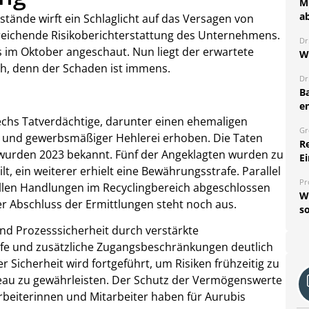
Mi
a
stände wirft ein Schlaglicht auf das Versagen von
eichende Risikoberichterstattung des Unternehmens.
Dr
ns im Oktober angeschaut. Nun liegt der erwartete
W
ich, denn der Schaden ist immens.
Dr
B
e
chs Tatverdächtige, darunter einen ehemaligen
Gr
s und gewerbsmäßiger Hehlerei erhoben. Die Taten
R
 wurden 2023 bekannt. Fünf der Angeklagten wurden zu
Ei
ilt, ein weiterer erhielt eine Bewährungsstrafe. Parallel
Pr
llen Handlungen im Recyclingbereich abgeschlossen
W
 Abschluss der Ermittlungen steht noch aus.
so
nd Prozesssicherheit durch verstärkte
 und zusätzliche Zugangsbeschränkungen deutlich
 Sicherheit wird fortgeführt, um Risiken frühzeitig zu
eau zu gewährleisten. Der Schutz der Vermögenswerte
rbeiterinnen und Mitarbeiter haben für Aurubis