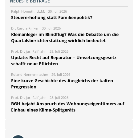
NEUESTE BEITRÄGE
Ralph Homuth, LL.M.
30. Juli 2026
Steuererhöhung statt Familienpolitik?
Dr. Carola Rinker
30. Juli 2026
Kleinanleger im Blindflug? Was die Debatte um die
Quartalsberichterstattung wirklich bedeutet
Prof. Dr. jur. Ralf Jahn
29. Juli 2026
Update: Recht auf Reparatur – Umsetzungsgesetz
schafft neue Pflichten
Roland Nonnenmacher
29. Juli 2026
Eine kurze Geschichte des Ausgleichs der kalten
Progression
Prof. Dr. jur. Ralf Jahn
28. Juli 2026
BGH bejaht Anspruch des Wohnungseigentümers auf
Einbau eines Klima-Splitgeräts