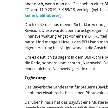
aber doch, wenn man das Geschehen einer BFH
FG vom 11.9.2019, 3 K 59/18, verfolgt (vgl. hier
keine Liebhaberei
“).
Doch trotz des aus meiner Sicht klaren und g
Revision. Diese wurde aber zurückgezogen. Ic
Finanzverwaltung Angst vor einem BFH-Urteil h
hätte. Und mangels Urteils des BFH kann man a
eigene Haltung bekräftigt, wonach die Absich
Um es deutlich zu sagen: In dem BMF-Schreib
die Rede, sondern vom echten „Nachweis“. Da
einen solchen „Nachweis“ gerade nicht.
Ergänzung:
Das Bayerische Landesamt für Steuern (BayLfS
Liebhabereiwahlrecht bei kleinen Photovoltai
Darüber hinaus hat das BayLfSt eine Muster
Vereinfachungsregelung bezüglich der Gewinne