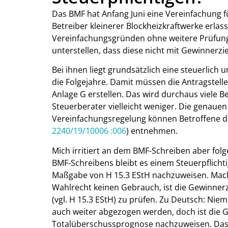
Das BMF hat Anfang Juni eine Vereinfachung fü
Betreiber kleinerer Blockheizkraftwerke erlass
Vereinfachungsgründen ohne weitere Prüfung
unterstellen, dass diese nicht mit Gewinnerz
Bei ihnen liegt grundsätzlich eine steuerlich 
die Folgejahre. Damit müssen die Antragstell
Anlage G erstellen. Das wird durchaus viele B
Steuerberater vielleicht weniger. Die genaue
Vereinfachungsregelung können Betroffene d
2240/19/10006 :006
) entnehmen.
Mich irritiert an dem BMF-Schreiben aber fol
BMF-Schreibens bleibt es einem Steuerpflic
Maßgabe von H 15.3 EStH nachzuweisen. Mach
Wahlrecht keinen Gebrauch, ist die Gewinner
(vgl. H 15.3 EStH) zu prüfen. Zu Deutsch: Nie
auch weiter abgezogen werden, doch ist die G
Totalüberschussprognose nachzuweisen. Das k