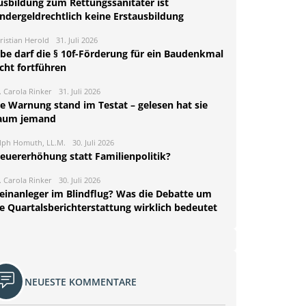
usbildung zum Rettungssanitäter ist
indergeldrechtlich keine Erstausbildung
ristian Herold
31. Juli 2026
rbe darf die § 10f-Förderung für ein Baudenkmal
cht fortführen
. Carola Rinker
31. Juli 2026
ie Warnung stand im Testat – gelesen hat sie
aum jemand
lph Homuth, LL.M.
30. Juli 2026
teuererhöhung statt Familienpolitik?
. Carola Rinker
30. Juli 2026
leinanleger im Blindflug? Was die Debatte um
ie Quartalsberichterstattung wirklich bedeutet
NEUESTE KOMMENTARE