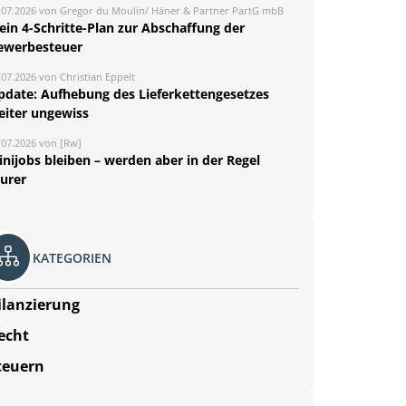
.07.2026 von Gregor du Moulin/ Häner & Partner PartG mbB
ein 4-Schritte-Plan zur Abschaffung der
ewerbesteuer
.07.2026 von Christian Eppelt
pdate: Aufhebung des Lieferkettengesetzes
eiter ungewiss
.07.2026 von [Rw]
nijobs bleiben – werden aber in der Regel
eurer
KATEGORIEN
ilanzierung
echt
teuern