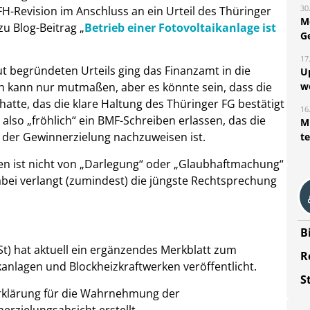
30
-Revision im Anschluss an ein Urteil des Thüringer
M
zu Blog-Beitrag „
Betrieb einer Fotovoltaikanlage ist
G
17
ut begründeten Urteils ging das Finanzamt in die
U
w
h kann nur mutmaßen, aber es könnte sein, dass die
atte, das die klare Haltung des Thüringer FG bestätigt
16
lso „fröhlich“ ein BMF-Schreiben erlassen, das die
Mi
t der Gewinnerzielung nachzuweisen ist.
t
en ist nicht von „Darlegung“ oder „Glaubhaftmachung“
bei verlangt (zumindest) die jüngste Rechtsprechung
B
t) hat aktuell ein ergänzendes Merkblatt zum
R
kanlagen und Blockheizkraftwerken veröffentlicht.
S
erklärung für die Wahrnehmung der
rzielungsabsicht erstellt.