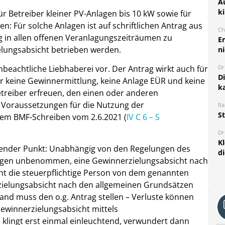
A
k
r Betreiber kleiner PV-Anlagen bis 10 kW sowie für
en: Für solche Anlagen ist auf schriftlichen Antrag aus
Ch
 in allen offenen Veranlagungszeiträumen zu
E
ielungsabsicht betrieben werden.
ni
Dr
unbeachtliche Liebhaberei vor. Der Antrag wirkt auch für
D
er keine Gewinnermittlung, keine Anlage EÜR und keine
k
etreiber erfreuen, den einen oder anderen
n Voraussetzungen für die Nutzung der
Ra
S
em BMF-Schreiben vom 2.6.2021 (
IV C 6 – S
Dr
K
gender Punkt:
Unabhängig von den Regelungen des
d
htigen unbenommen, eine Gewinnerzielungsabsicht nach
t die steuerpflichtige Person von dem genannten
zielungsabsicht nach den allgemeinen Grundsätzen
mand muss den o.g. Antrag stellen – Verluste können
ewinnerzielungsabsicht mittels
lingt erst einmal einleuchtend, verwundert dann