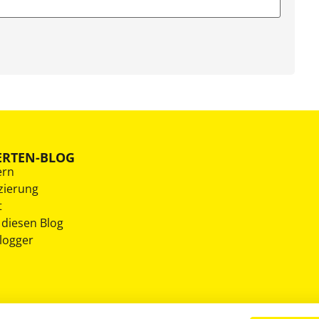
ERTEN-BLOG
ern
zierung
t
 diesen Blog
Blogger