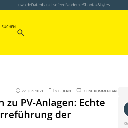
nwb.de
Datenbank
Livefeed
Akademie
Shop
tax&bytes
Search Button
SUCHEN
Search
for:
22. Juni 2021
STEUERN
KEINE KOMMENTARE
 zu PV-Anlagen: Echte
Irreführung der
Ch