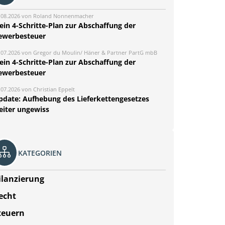
.08.2026 von Roland Nonnenmacher
ein 4-Schritte-Plan zur Abschaffung der
ewerbesteuer
.07.2026 von Gregor du Moulin/ Häner & Partner PartG mbB
ein 4-Schritte-Plan zur Abschaffung der
ewerbesteuer
.07.2026 von Christian Eppelt
pdate: Aufhebung des Lieferkettengesetzes
eiter ungewiss
KATEGORIEN
ilanzierung
echt
teuern