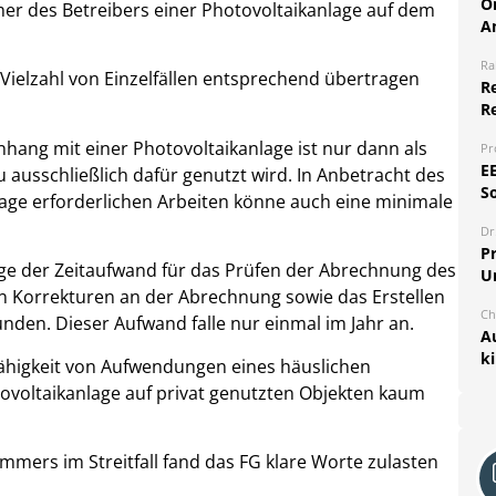
O
er des Betreibers einer Photovoltaikanlage auf dem
A
Ra
Vielzahl von Einzelfällen entsprechend übertragen
Re
R
ang mit einer Photovoltaikanlage ist nur dann als
Pr
E
ausschließlich dafür genutzt wird. In Anbetracht des
S
lage erforderlichen Arbeiten könne auch eine minimale
Dr
Pr
ge der Zeitaufwand für das Prüfen der Abrechnung des
U
n Korrekturen an der Abrechnung sowie das Erstellen
Ch
den. Dieser Aufwand falle nur einmal im Jahr an.
A
k
ähigkeit von Aufwendungen eines häuslichen
ovoltaikanlage auf privat genutzten Objekten kaum
mmers im Streitfall fand das FG klare Worte zulasten