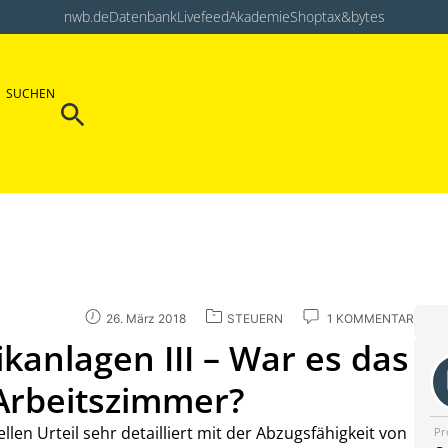
nwb.de
Datenbank
Livefeed
Akademie
Shop
tax&bytes
Search Button
SUCHEN
Search
for:
26. März 2018
STEUERN
1 KOMMENTAR
kanlagen III – War es das
Arbeitszimmer?
llen Urteil sehr detailliert mit der Abzugsfähigkeit von
Pr