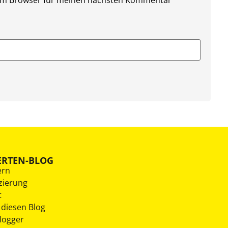
ERTEN-BLOG
ern
zierung
t
 diesen Blog
Blogger