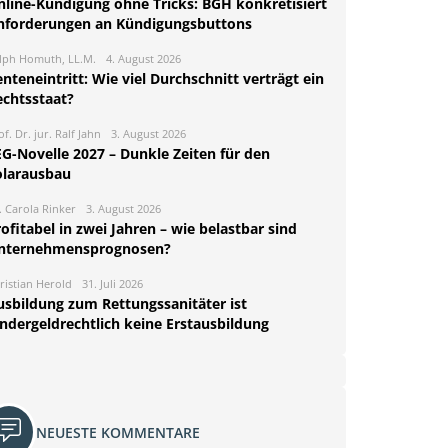
nline-Kündigung ohne Tricks: BGH konkretisiert
nforderungen an Kündigungsbuttons
lph Homuth, LL.M.
4. August 2026
nteneintritt: Wie viel Durchschnitt verträgt ein
echtsstaat?
of. Dr. jur. Ralf Jahn
3. August 2026
EG-Novelle 2027 – Dunkle Zeiten für den
olarausbau
. Carola Rinker
3. August 2026
ofitabel in zwei Jahren – wie belastbar sind
nternehmensprognosen?
ristian Herold
31. Juli 2026
usbildung zum Rettungssanitäter ist
indergeldrechtlich keine Erstausbildung
NEUESTE KOMMENTARE