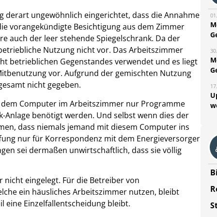
g derart ungewöhnlich eingerichtet, dass die Annahme
01
M
r die vorangekündigte Besichtigung aus dem Zimmer
G
e auch der leer stehende Spiegelschrank. Da der
e betriebliche Nutzung nicht vor. Das Arbeitszimmer
30
M
ht betrieblichen Gegenstandes verwendet und es liegt
G
 Mitbenutzung vor. Aufgrund der gemischten Nutzung
sgesamt nicht gegeben.
17
U
auf dem Computer im Arbeitszimmer nur Programme
w
ik-Anlage benötigt werden. Und selbst wenn dies der
nehmen, dass niemals jemand mit diesem Computer ins
affung nur für Korrespondenz mit dem Energieversorger
en sei dermaßen unwirtschaftlich, dass sie völlig
B
r nicht eingelegt. Für die Betreiber von
R
lche ein häusliches Arbeitszimmer nutzen, bleibt
 eine Einzelfallentscheidung bleibt.
S