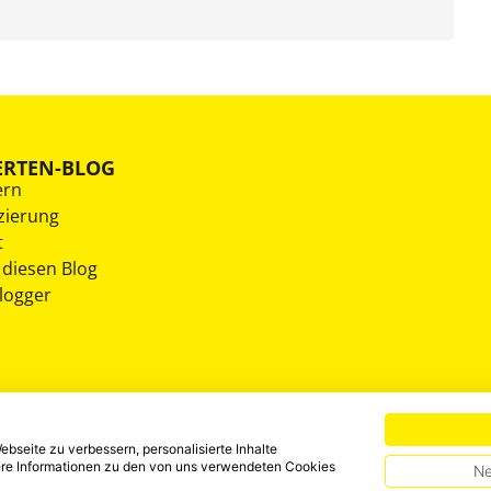
ERTEN-BLOG
ern
zierung
t
 diesen Blog
Blogger
bseite zu verbessern, personalisierte Inhalte
tere Informationen zu den von uns verwendeten Cookies
Ne
HINWEISGEBERSYSTEM
DATENSCHUTZ
IMPRESSUM