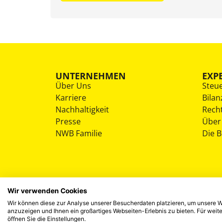
UNTERNEHMEN
EXP
Über Uns
Steu
Karriere
Bilan
Nachhaltigkeit
Rech
Presse
Über
NWB Familie
Die 
Wir verwenden Cookies
Wir können diese zur Analyse unserer Besucherdaten platzieren, um unsere We
anzuzeigen und Ihnen ein großartiges Webseiten-Erlebnis zu bieten. Für wei
öffnen Sie die Einstellungen.
©
2026
NWB Experten-Blog