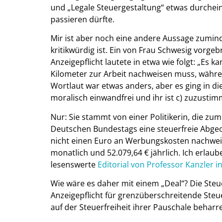
und „Legale Steuergestaltung“ etwas durchein
passieren dürfte.
Mir ist aber noch eine andere Aussage zumind
kritikwürdig ist. Ein von Frau Schwesig vorge
Anzeigepflicht lautete in etwa wie folgt: „Es 
Kilometer zur Arbeit nachweisen muss, währe
Wortlaut war etwas anders, aber es ging in die
moralisch einwandfrei und ihr ist c) zuzusti
Nur: Sie stammt von einer Politikerin, die zu
Deutschen Bundestags eine steuerfreie Abgeo
nicht einen Euro an Werbungskosten nachweis
monatlich und 52.079,64 € jährlich. Ich erla
lesenswerte
Editorial von Professor Kanzler 
Wie wäre es daher mit einem „Deal“? Die Steu
Anzeigepflicht für grenzüberschreitende Ste
auf der Steuerfreiheit ihrer Pauschale beharr