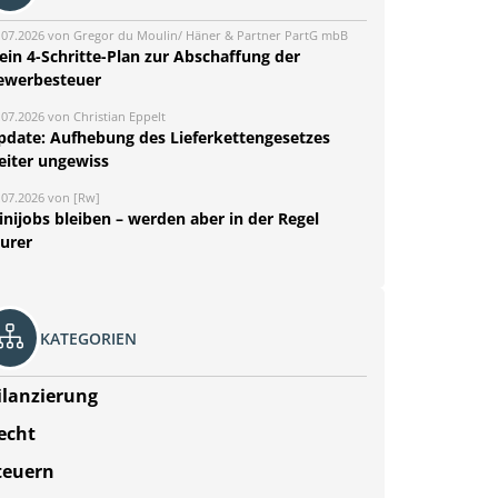
.07.2026 von Gregor du Moulin/ Häner & Partner PartG mbB
ein 4-Schritte-Plan zur Abschaffung der
ewerbesteuer
.07.2026 von Christian Eppelt
pdate: Aufhebung des Lieferkettengesetzes
eiter ungewiss
.07.2026 von [Rw]
nijobs bleiben – werden aber in der Regel
eurer
KATEGORIEN
ilanzierung
echt
teuern