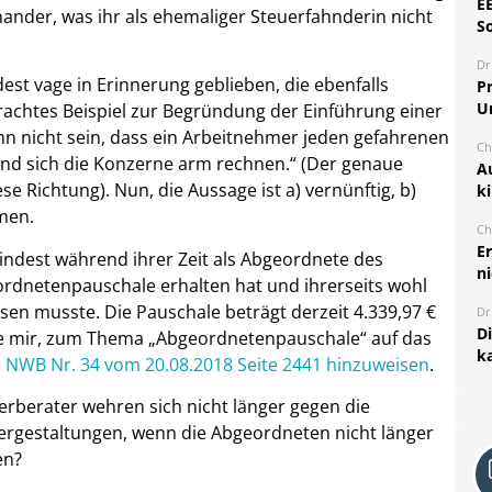
E
ander, was ihr als ehemaliger Steuerfahnderin nicht
S
Dr
est vage in Erinnerung geblieben, die ebenfalls
Pr
U
brachtes Beispiel zur Begründung der Einführung einer
kann nicht sein, dass ein Arbeitnehmer jeden gefahrenen
Ch
nd sich die Konzerne arm rechnen.“ (Der genaue
A
se Richtung). Nun, die Aussage ist a) vernünftig, b)
k
mmen.
Ch
E
mindest während ihrer Zeit als Abgeordnete des
ni
rdnetenpauschale erhalten hat und ihrerseits wohl
en musste. Die Pauschale beträgt derzeit 4.339,97 €
Dr
D
ube mir, zum Thema „Abgeordnetenpauschale“ auf das
k
in NWB Nr. 34 vom 20.08.2018 Seite 2441 hinzuweisen
.
erberater wehren sich nicht länger gegen die
uergestaltungen, wenn die Abgeordneten nicht länger
en?