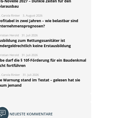
EG-Novelle 2027 – Dunkle Zeiten für den
olarausbau
. Carola Rinker
3. August 2026
ofitabel in zwei Jahren – wie belastbar sind
nternehmensprognosen?
ristian Herold
31. Juli 2026
usbildung zum Rettungssanitäter ist
indergeldrechtlich keine Erstausbildung
ristian Herold
31. Juli 2026
rbe darf die § 10f-Förderung für ein Baudenkmal
cht fortführen
. Carola Rinker
31. Juli 2026
ie Warnung stand im Testat – gelesen hat sie
aum jemand
NEUESTE KOMMENTARE