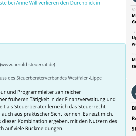
ste bei Anne Will verlieren den Durchblick in
30
M
G
17
U
w
16
Mi
 (www.herold-steuerrat.de)
t
huss des Steuerberaterverbandes Westfalen-Lippe
eur und Programmleiter zahlreicher
ner früheren Tätigkeit in der Finanzverwaltung und
it als Steuerberater lerne ich das Steuerrecht
B
 auch aus praktischer Sicht kennen. Es reizt mich,
R
us dieser Kombination ergeben, mit den Nutzern des
ich auf viele Rückmeldungen.
S