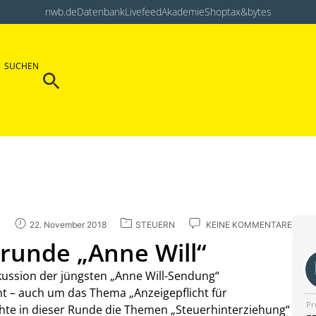
nwb.de
Datenbank
Livefeed
Akademie
Shop
tax&bytes
Search Button
SUCHEN
Search
for:
22. November 2018
STEUERN
KEINE KOMMENTARE
runde „Anne Will“
kussion der jüngsten „Anne Will-Sendung“
t – auch um das Thema „Anzeigepflicht für
Pr
chte in dieser Runde die Themen „Steuerhinterziehung“