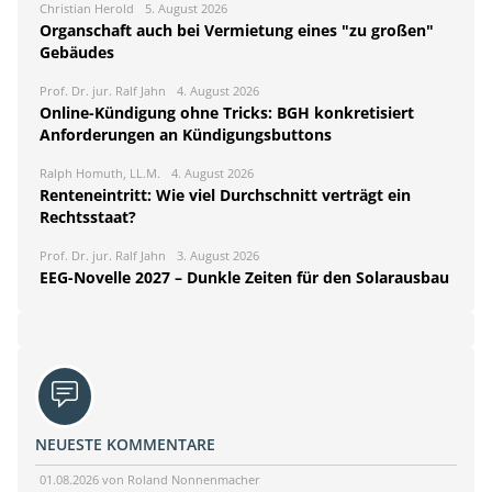
Christian Herold
5. August 2026
Organschaft auch bei Vermietung eines "zu großen"
Gebäudes
Prof. Dr. jur. Ralf Jahn
4. August 2026
Online-Kündigung ohne Tricks: BGH konkretisiert
Anforderungen an Kündigungsbuttons
Ralph Homuth, LL.M.
4. August 2026
Renteneintritt: Wie viel Durchschnitt verträgt ein
Rechtsstaat?
Prof. Dr. jur. Ralf Jahn
3. August 2026
EEG-Novelle 2027 – Dunkle Zeiten für den Solarausbau
NEUESTE KOMMENTARE
01.08.2026 von Roland Nonnenmacher