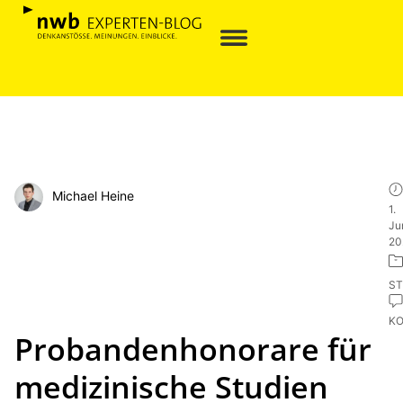
Michael Heine
1.
Ju
20
ST
K
Probandenhonorare für
medizinische Studien