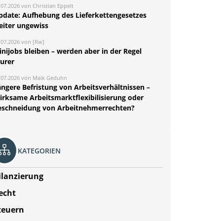
.07.2026 von Christian Eppelt
pdate: Aufhebung des Lieferkettengesetzes
eiter ungewiss
.07.2026 von [Rw]
nijobs bleiben – werden aber in der Regel
eurer
.07.2026 von Maik Geduhn
ängere Befristung von Arbeitsverhältnissen –
irksame Arbeitsmarktflexibilisierung oder
eschneidung von Arbeitnehmerrechten?
KATEGORIEN
ilanzierung
echt
teuern