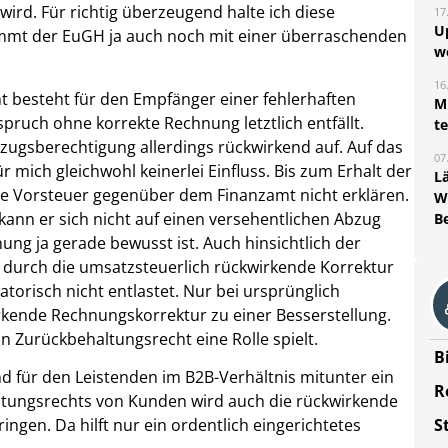
ird. Für richtig überzeugend halte ich diese
17
U
kommt der EuGH ja auch noch mit einer überraschenden
w
16
 besteht für den Empfänger einer fehlerhaften
Mi
pruch ohne korrekte Rechnung letztlich entfällt.
t
zugsberechtigung allerdings rückwirkend auf. Auf das
07
mich gleichwohl keinerlei Einfluss. Bis zum Erhalt der
L
e Vorsteuer gegenüber dem Finanzamt nicht erklären.
W
kann er sich nicht auf einen versehentlichen Abzug
B
ung ja gerade bewusst ist. Auch hinsichtlich der
h durch die umsatzsteuerlich rückwirkende Korrektur
atorisch nicht entlastet. Nur bei ursprünglich
rkende Rechnungskorrektur zu einer Besserstellung.
in Zurückbehaltungsrecht eine Rolle spielt.
B
d für den Leistenden im B2B-Verhältnis mitunter ein
R
ltungsrechts von Kunden wird auch die rückwirkende
ngen. Da hilft nur ein ordentlich eingerichtetes
S