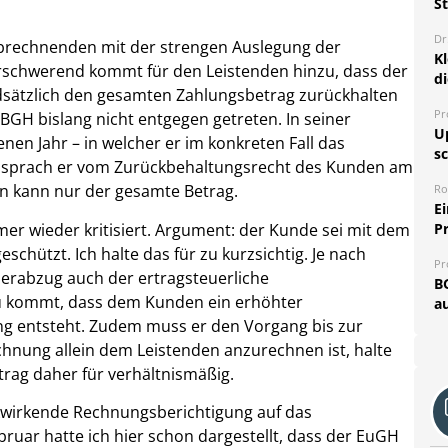
S
Dr
 Abrechnenden mit der strengen Auslegung der
K
rschwerend kommt für den Leistenden hinzu, dass der
d
dsätzlich den gesamten Zahlungsbetrag zurückhalten
Pr
 BGH bislang nicht entgegen getreten. In seiner
U
n Jahr – in welcher er im konkreten Fall das
sc
 – sprach er vom Zurückbehaltungsrecht des Kunden am
in kann nur der gesamte Betrag.
Ro
E
mer wieder kritisiert. Argument: der Kunde sei mit dem
P
chützt. Ich halte das für zu kurzsichtig. Je nach
Pr
rabzug auch der ertragsteuerliche
B
u kommt, dass dem Kunden ein erhöhter
au
ng entsteht. Zudem muss er den Vorgang bis zur
hnung allein dem Leistenden anzurechnen ist, halte
rag daher für verhältnismäßig.
ückwirkende Rechnungsberichtigung auf das
ruar hatte ich hier schon dargestellt, dass der EuGH