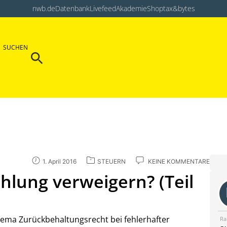
nwb.de
Datenbank
Livefeed
Akademie
Shop
tax&bytes
Search Button
SUCHEN
Search
for:
1. April 2016
STEUERN
KEINE KOMMENTARE
hlung verweigern? (Teil
Thema Zurückbehaltungsrecht bei fehlerhafter
Ra