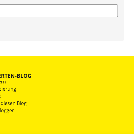
ERTEN-BLOG
ern
zierung
t
 diesen Blog
Blogger