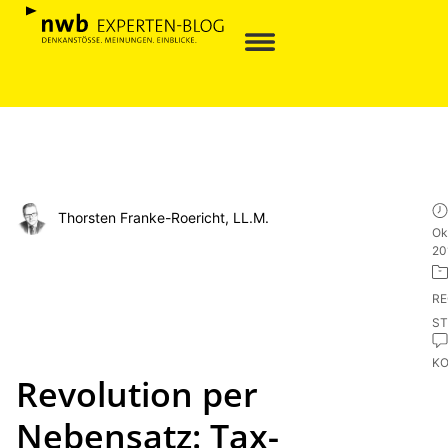
Thorsten Franke-Roericht, LL.M.
Ok
20
R
ST
K
Revolution per
Nebensatz: Tax-