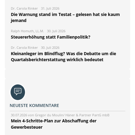
Dr. Carola Rinker
31. Juli 2026
Die Warnung stand im Testat – gelesen hat sie kaum
jemand
Ralph Homuth, LL.M.
30. Juli 2026
Steuererhöhung statt Familienpolitik?
Dr. Carola Rinker
30. Juli 2026
Kleinanleger im Blindflug? Was die Debatte um die
Quartalsberichterstattung wirklich bedeutet
NEUESTE KOMMENTARE
30.07.2026 von Gregor du Moulin/ Häner & Partner PartG mbB
Mein 4-Schritte-Plan zur Abschaffung der
Gewerbesteuer