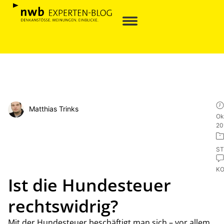
Matthias Trinks
Ok
20
ST
K
Ist die Hundesteuer
rechtswidrig?
Mit der Hundesteuer beschäftigt man sich – vor allem,