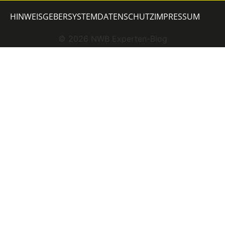
HINWEISGEBERSYSTEM
DATENSCHUTZ
IMPRESSUM
©
2026
NWB Experten-Blog