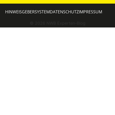
HINWEISGEBERSYSTEM
DATENSCHUTZ
IMPRESSUM
©
2026
NWB Experten-Blog