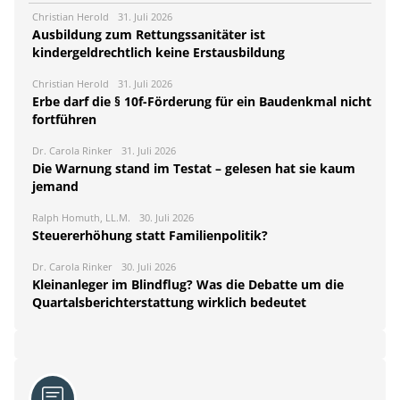
Christian Herold
31. Juli 2026
Ausbildung zum Rettungssanitäter ist
kindergeldrechtlich keine Erstausbildung
Christian Herold
31. Juli 2026
Erbe darf die § 10f-Förderung für ein Baudenkmal nicht
fortführen
Dr. Carola Rinker
31. Juli 2026
Die Warnung stand im Testat – gelesen hat sie kaum
jemand
Ralph Homuth, LL.M.
30. Juli 2026
Steuererhöhung statt Familienpolitik?
Dr. Carola Rinker
30. Juli 2026
Kleinanleger im Blindflug? Was die Debatte um die
Quartalsberichterstattung wirklich bedeutet