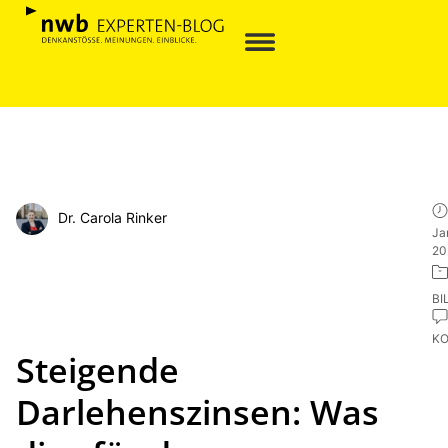
Dr. Carola Rinker
Ja
20
BI
K
Steigende
Darlehenszinsen: Was