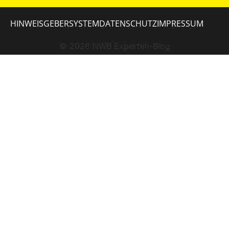
HINWEISGEBERSYSTEM
DATENSCHUTZ
IMPRESSUM
©
2026
NWB Experten-Blog