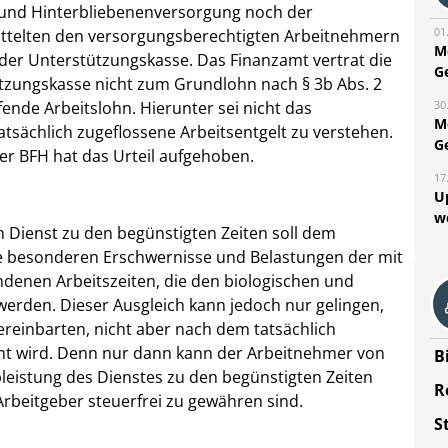
- und Hinterbliebenenversorgung noch der
01
ittelten den versorgungsberechtigten Arbeitnehmern
M
er Unterstützungskasse. Das Finanzamt vertrat die
G
ützungskasse nicht zum Grundlohn nach § 3b Abs. 2
30
ende Arbeitslohn. Hierunter sei nicht das
M
atsächlich zugeflossene Arbeitsentgelt zu verstehen.
G
der BFH hat das Urteil aufgehoben.
17
U
w
n Dienst zu den begünstigten Zeiten soll dem
die besonderen Erschwernisse und Belastungen der mit
ndenen Arbeitszeiten, die den biologischen und
erden. Dieser Ausgleich kann jedoch nur gelingen,
reinbarten, nicht aber nach dem tatsächlich
mt wird. Denn nur dann kann der Arbeitnehmer von
B
leistung des Dienstes zu den begünstigten Zeiten
R
rbeitgeber steuerfrei zu gewähren sind.
S