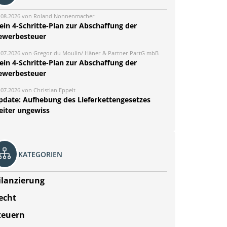
.08.2026 von Roland Nonnenmacher
ein 4-Schritte-Plan zur Abschaffung der
ewerbesteuer
.07.2026 von Gregor du Moulin/ Häner & Partner PartG mbB
ein 4-Schritte-Plan zur Abschaffung der
ewerbesteuer
.07.2026 von Christian Eppelt
pdate: Aufhebung des Lieferkettengesetzes
eiter ungewiss
KATEGORIEN
ilanzierung
echt
teuern