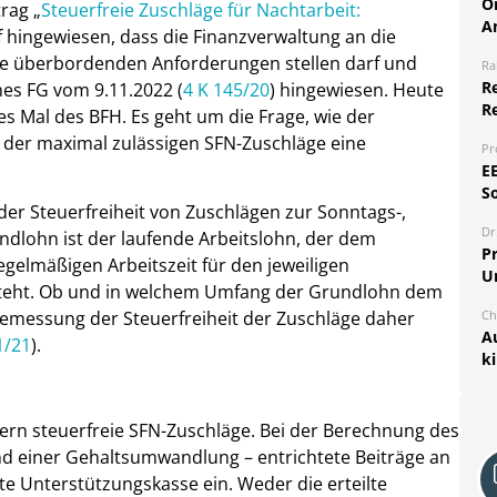
O
trag „
Steuerfreie Zuschläge für Nachtarbeit:
A
f hingewiesen, dass die Finanzverwaltung an die
ne überbordenden Anforderungen stellen darf und
Ra
Re
hes FG vom 9.11.2022 (
4 K 145/20
) hingewiesen. Heute
R
ses Mal des BFH. Es geht um die Frage, wie der
 der maximal zulässigen SFN-Zuschläge eine
Pr
E
S
der Steuerfreiheit von Zuschlägen zur Sonntags-,
Dr
dlohn ist der laufende Arbeitslohn, der dem
Pr
gelmäßigen Arbeitszeit für den jeweiligen
U
steht. Ob und in welchem Umfang der Grundlohn dem
Ch
e Bemessung der Steuerfreiheit der Zuschläge daher
A
1/21
).
k
rn steuerfreie SFN-Zuschläge. Bei der Berechnung des
d einer Gehaltsumwandlung – entrichtete Beiträge an
e Unterstützungskasse ein. Weder die erteilte