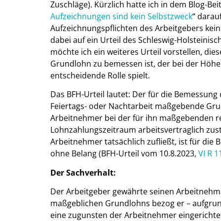
Zuschläge). Kürzlich hatte ich in dem Blog-Bei
Aufzeichnungen sind kein Selbstzweck
“ darau
Aufzeichnungspflichten des Arbeitgebers kei
dabei auf ein Urteil des Schleswig-Holsteinisc
möchte ich ein weiteres Urteil vorstellen, die
Grundlohn zu bemessen ist, der bei der Höhe
entscheidende Rolle spielt.
Das BFH-Urteil lautet: Der für die Bemessung 
Feiertags- oder Nachtarbeit maßgebende Grun
Arbeitnehmer bei der für ihn maßgebenden re
Lohnzahlungszeitraum arbeitsvertraglich zu
Arbeitnehmer tatsächlich zufließt, ist für di
ohne Belang (BFH-Urteil vom 10.8.2023,
VI R 1
Der Sachverhalt:
Der Arbeitgeber gewährte seinen Arbeitnehme
maßgeblichen Grundlohns bezog er – aufgrun
eine zugunsten der Arbeitnehmer eingerichtet