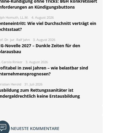
nline-Kündigung ohne Tricks: BGH konkretisiert
nforderungen an Kündigungsbuttons
lph Homuth, LL.M.
4. August 2026
nteneintritt: Wie viel Durchschnitt verträgt ein
echtsstaat?
of. Dr. jur. Ralf Jahn
3. August 2026
EG-Novelle 2027 – Dunkle Zeiten für den
olarausbau
. Carola Rinker
3. August 2026
ofitabel in zwei Jahren – wie belastbar sind
nternehmensprognosen?
ristian Herold
31. Juli 2026
usbildung zum Rettungssanitäter ist
indergeldrechtlich keine Erstausbildung
NEUESTE KOMMENTARE