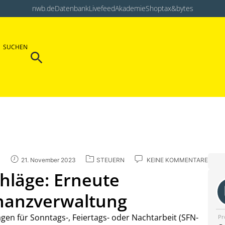
nwb.de
Datenbank
Livefeed
Akademie
Shop
tax&bytes
Search Button
SUCHEN
Search
for:
21. November 2023
STEUERN
KEINE KOMMENTARE
hläge: Erneute
inanzverwaltung
ägen für Sonntags-, Feiertags- oder Nachtarbeit (SFN-
Pr