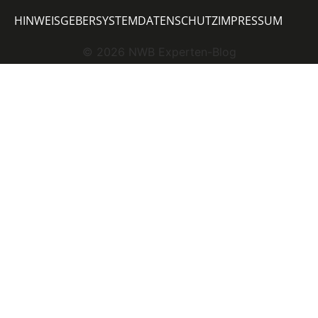
HINWEISGEBERSYSTEM
DATENSCHUTZ
IMPRESSUM
©
2026
NWB Experten-Blog