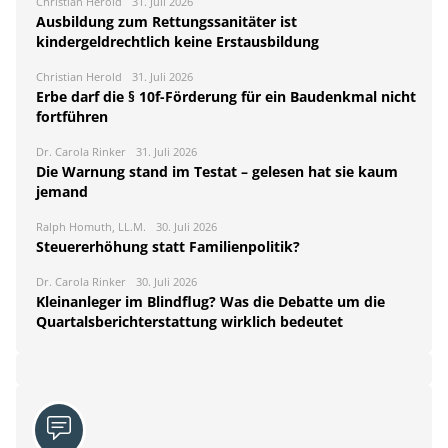
Christian Herold
31. Juli 2026
Ausbildung zum Rettungssanitäter ist
kindergeldrechtlich keine Erstausbildung
Christian Herold
31. Juli 2026
Erbe darf die § 10f-Förderung für ein Baudenkmal nicht
fortführen
Dr. Carola Rinker
31. Juli 2026
Die Warnung stand im Testat – gelesen hat sie kaum
jemand
Ralph Homuth, LL.M.
30. Juli 2026
Steuererhöhung statt Familienpolitik?
Dr. Carola Rinker
30. Juli 2026
Kleinanleger im Blindflug? Was die Debatte um die
Quartalsberichterstattung wirklich bedeutet