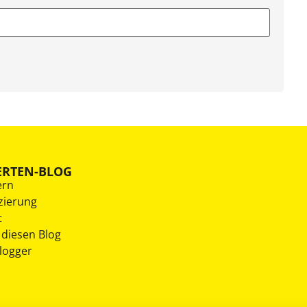
ERTEN-BLOG
ern
zierung
t
 diesen Blog
Blogger