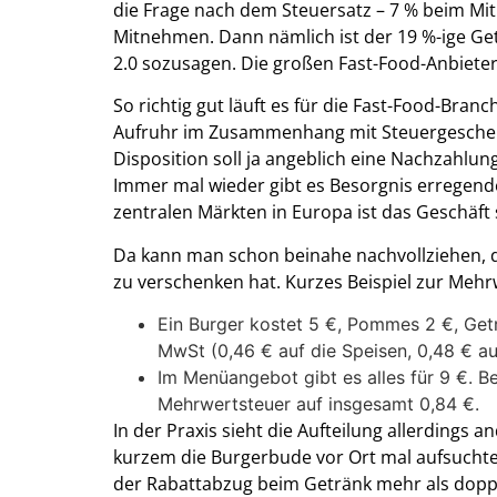
die Frage nach dem Steuersatz – 7 % beim Mi
Mitnehmen. Dann nämlich ist der 19 %-ige G
2.0 sozusagen. Die großen Fast-Food-Anbieter
So richtig gut läuft es für die Fast-Food-Bran
Aufruhr im Zusammenhang mit Steuergeschen
Disposition soll ja angeblich eine Nachzahlung
Immer mal wieder gibt es Besorgnis erregend
zentralen Märkten in Europa ist das Geschäft s
Da kann man schon beinahe nachvollziehen, 
zu verschenken hat. Kurzes Beispiel zur Me
Ein Burger kostet 5 €, Pommes 2 €, Getr
MwSt (0,46 € auf die Speisen, 0,48 € au
Im Menüangebot gibt es alles für 9 €. Be
Mehrwertsteuer auf insgesamt 0,84 €.
In der Praxis sieht die Aufteilung allerdings an
kurzem die Burgerbude vor Ort mal aufsuchte u
der Rabattabzug beim Getränk mehr als doppe