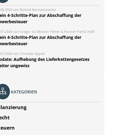
.08.2026 von Roland Nonnenmacher
ein 4-Schritte-Plan zur Abschaffung der
ewerbesteuer
.07.2026 von Gregor du Moulin/ Häner & Partner PartG mbB
ein 4-Schritte-Plan zur Abschaffung der
ewerbesteuer
.07.2026 von Christian Eppelt
pdate: Aufhebung des Lieferkettengesetzes
eiter ungewiss
KATEGORIEN
ilanzierung
echt
teuern