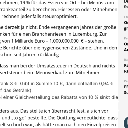
Da
tnehmen, 19 % für das Essen vor Ort – bei Menüs zum
fa
etränkeanteil zu berechnen. Hieressen oder Mitnehmen
 rechnen jedenfalls steueroptimiert.
Ch
O
che derzeit ja nicht. Ende vergangenen Jahres der große
g
ken für einen Branchenriesen in Luxemburg. Zur
Pr
 von 1 Milliarde Euro – 1.000.000.000 € – stehen.
O
e Berichte über die hygienischen Zustände. Und in den
A
chon seit Jahren rückläufig.
Ra
dass man bei der Umsatzsteuer in Deutschland nichts
Re
R
hrwertsteuer beim Menüverkauf zum Mitnehmen:
Pr
änk 3 €. Gibt in Summe 10 €, darin enthalten 0,94 €
E
f das Getränk).
S
i einer Gleichverteilung des Rabatts von 10 % sinkt die
ders aus. Das stellte ich überrascht fest, als ich vor
nd „to go“ bestellte. Die Quittung verdeutlichte, dass
lt so hoch war, als hätte man nach den Einzelpreisen