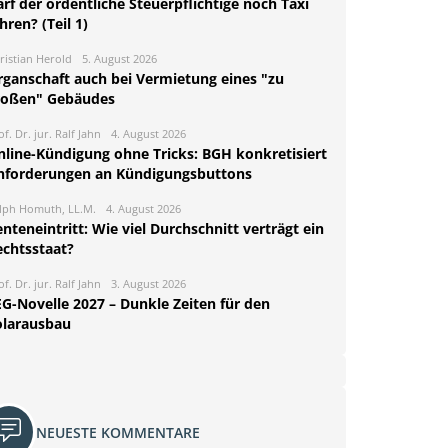
rf der ordentliche Steuerpflichtige noch Taxi
hren? (Teil 1)
ristian Herold
5. August 2026
rganschaft auch bei Vermietung eines "zu
roßen" Gebäudes
of. Dr. jur. Ralf Jahn
4. August 2026
nline-Kündigung ohne Tricks: BGH konkretisiert
nforderungen an Kündigungsbuttons
lph Homuth, LL.M.
4. August 2026
nteneintritt: Wie viel Durchschnitt verträgt ein
echtsstaat?
of. Dr. jur. Ralf Jahn
3. August 2026
EG-Novelle 2027 – Dunkle Zeiten für den
olarausbau
NEUESTE KOMMENTARE