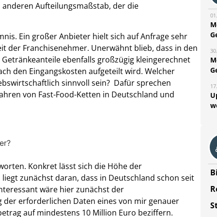
en anderen Aufteilungsmaßstab, der die
01
M
G
nis. Ein großer Anbieter hielt sich auf Anfrage sehr
eit der Franchisenehmer. Unerwähnt blieb, dass in den
30
etränkeanteile ebenfalls großzügig kleingerechnet
M
G
ach den Eingangskosten aufgeteilt wird. Welcher
bswirtschaftlich sinnvoll sein? Dafür sprechen
17
fahren von Fast-Food-Ketten in Deutschland und
U
w
er?
worten. Konkret lässt sich die Höhe der
B
liegt zunächst daran, dass in Deutschland schon seit
R
Interessant wäre hier zunächst der
der erforderlichen Daten eines von mir genauer
S
etrag auf mindestens 10 Million Euro beziffern.